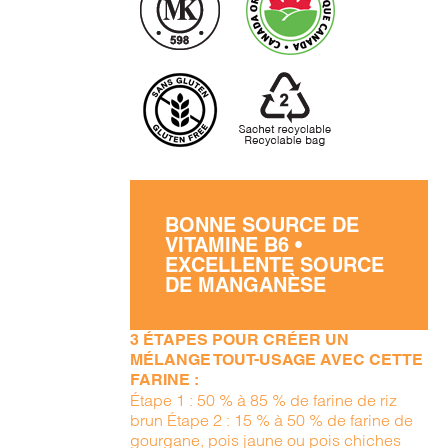
BONNE SOURCE DE
VITAMINE B6 •
EXCELLENTE SOURCE
DE MANGANÈSE
3 ÉTAPES POUR CRÉER UN
MÉLANGE TOUT-USAGE AVEC CETTE
FARINE :
Étape 1 : 50 % à 85 % de farine de riz
brun Étape 2 : 15 % à 50 % de farine de
gourgane, pois jaune ou pois chiches