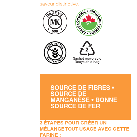
saveur distinctive.
SOURCE DE FIBRES •
SOURCE DE
MANGANÈSE • BONNE
SOURCE DE FER
3 ÉTAPES POUR CRÉER UN
MÉLANGE TOUT-USAGE AVEC CETTE
FARINE :