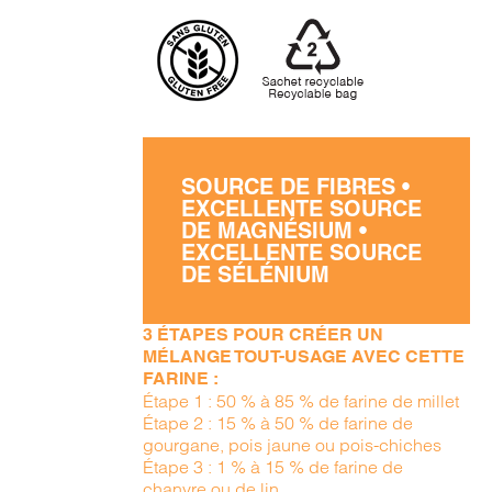
SOURCE DE FIBRES •
EXCELLENTE SOURCE
DE MAGNÉSIUM •
EXCELLENTE SOURCE
DE SÉLÉNIUM
3 ÉTAPES POUR CRÉER UN
MÉLANGE TOUT-USAGE AVEC CETTE
FARINE :
Étape 1 : 50 % à 85 % de farine de millet
Étape 2 : 15 % à 50 % de farine de
gourgane, pois jaune ou pois-chiches
Étape 3 : 1 % à 15 % de farine de
chanvre ou de lin