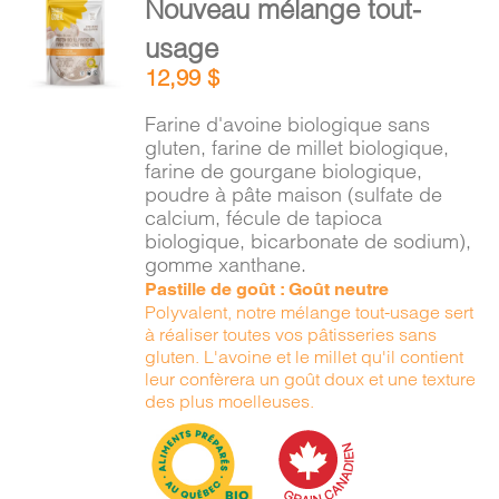
Nouveau mélange tout-
PANIER
AU
usage
PANIER
/
12,99
$
DÉTAILS
EN
Farine d'avoine biologique sans
gluten, farine de millet biologique,
farine de gourgane biologique,
poudre à pâte maison (sulfate de
calcium, fécule de tapioca
biologique, bicarbonate de sodium),
gomme xanthane.
Pastille de goût : Goût neutre
Polyvalent, notre mélange tout-usage sert
à réaliser toutes vos pâtisseries sans
gluten. L'avoine et le millet qu'il contient
leur confèrera un goût doux et une texture
des plus moelleuses.