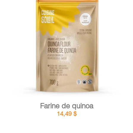
PANIER
EN
DÉTAILS
AJOUTER AU PANIER
/
Farine de quinoa
14,49
$