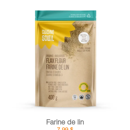
DÉTAILS
AJOUTER AU PANIER
/
Farine de lin
7,99
$