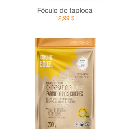
Fécule de tapioca
12,99
$
DÉTAILS
AJOUTER AU PANIER
/