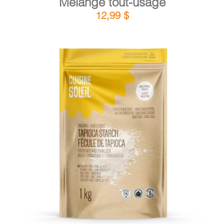
Mélange tout-usage
12,99
$
DÉTAILS
AJOUTER AU PANIER
/