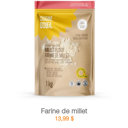
DÉTAILS
AJOUTER AU PANIER
/
Farine de millet
13,99
$