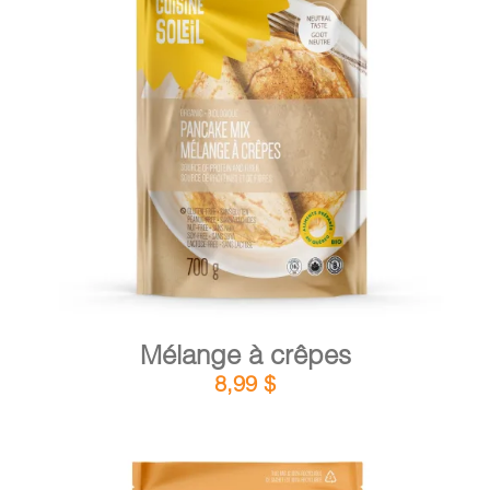
DÉTAILS
AJOUTER AU PANIER
/
Mélange à crêpes
8,99
$