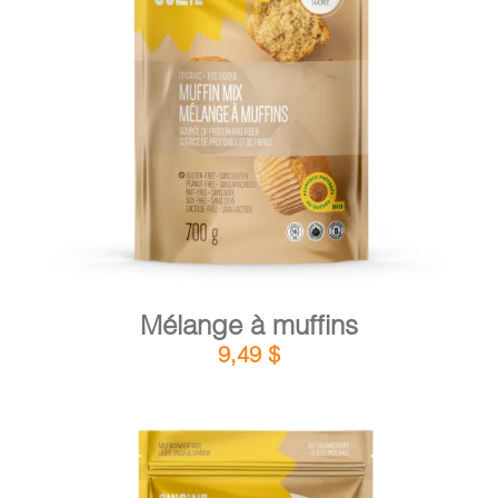
DÉTAILS
AJOUTER AU PANIER
/
Mélange à muffins
9,49
$