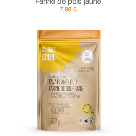
Farine de pois jaune
7,99
$
DÉTAILS
AJOUTER AU PANIER
/