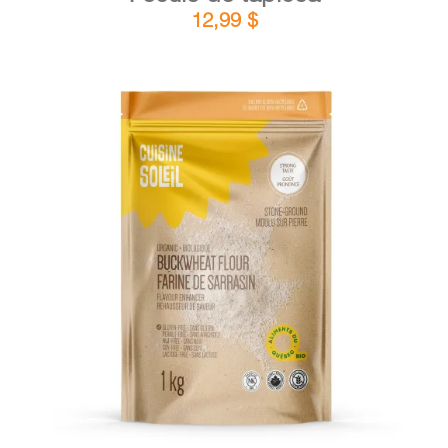
12,99
$
DÉTAILS
AJOUTER AU PANIER
/