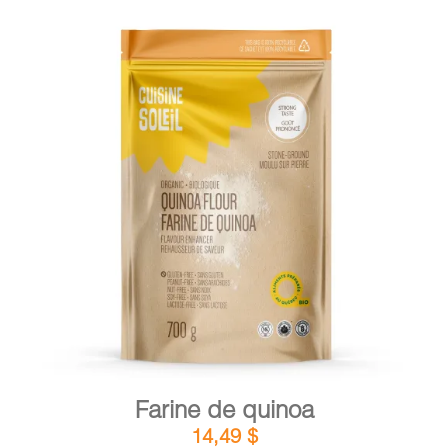
DÉTAILS
AJOUTER AU PANIER
/
Farine de quinoa
14,49
$