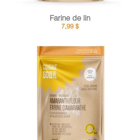
Farine de lin
7,99
$
DÉTAILS
AJOUTER AU PANIER
/