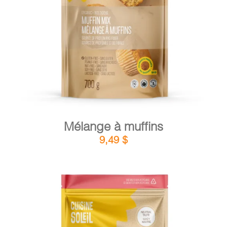
DÉTAILS
AJOUTER AU PANIER
/
Mélange à muffins
9,49
$