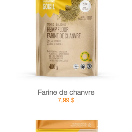
DÉTAILS
AJOUTER AU PANIER
/
Farine de chanvre
7,99
$