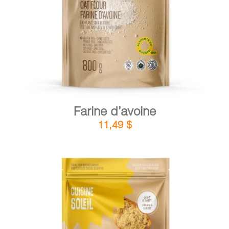
DÉTAILS
AJOUTER AU PANIER
/
Farine d’avoine
11,49
$