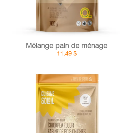
Mélange pain de ménage
11,49
$
DÉTAILS
AJOUTER AU PANIER
/