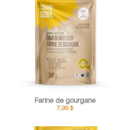
DÉTAILS
AJOUTER AU PANIER
/
Farine de gourgane
7,99
$