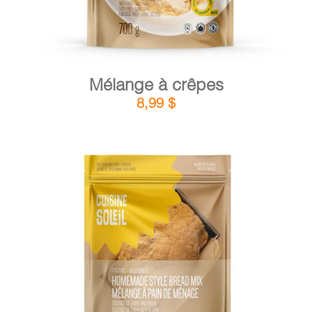
Mélange à crêpes
8,99
$
DÉTAILS
AJOUTER AU PANIER
/