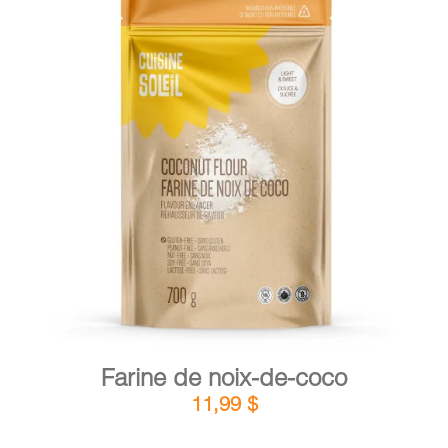
PANIER
EN
DÉTAILS
AJOUTER AU PANIER
/
Farine de noix-de-coco
11,99
$