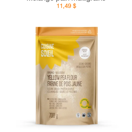
11,49
$
DÉTAILS
AJOUTER AU PANIER
/