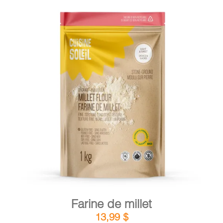
DÉTAILS
AJOUTER AU PANIER
/
Farine de millet
13,99
$