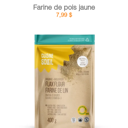
Farine de pois jaune
7,99
$
DÉTAILS
AJOUTER AU PANIER
/