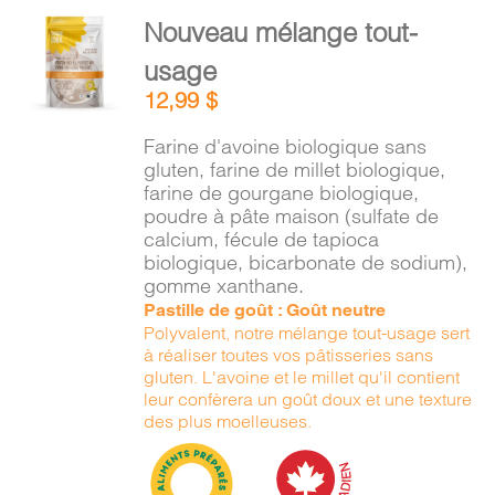
PANIER
AJOUTER
Nouveau mélange tout-
AU
usage
PANIER
EN
/
12,99
$
DÉTAILS
Farine d'avoine biologique sans
gluten, farine de millet biologique,
farine de gourgane biologique,
poudre à pâte maison (sulfate de
calcium, fécule de tapioca
biologique, bicarbonate de sodium),
gomme xanthane.
Pastille de goût : Goût neutre
Polyvalent, notre mélange tout-usage sert
à réaliser toutes vos pâtisseries sans
gluten. L'avoine et le millet qu'il contient
leur confèrera un goût doux et une texture
des plus moelleuses.