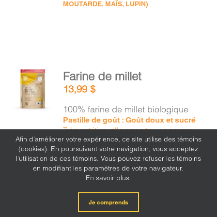
MOUTARDE, MAÏS, LUPIN)
AJOUTER
Farine de millet
AU
13,99
$
PANIER
/
100% farine de millet biologique
DÉTAILS
Pastille de goût : Goût doux et sucré
Très nutritive, elle apporte une saveur
Afin d’améliorer votre expérience, ce site utilise des témoins
douce ressemblant à celle du maïs.
(cookies). En poursuivant votre navigation, vous acceptez
l'utilisation de ces témoins. Vous pouvez refuser les témoins
en modifiant les paramètres de votre navigateur.
En savoir plus.
Je comprends