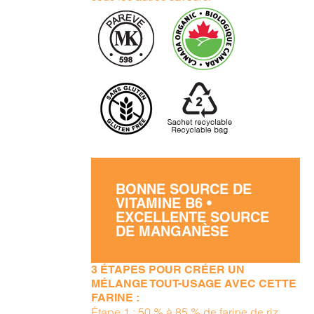
BONNE SOURCE DE
VITAMINE B6 •
EXCELLENTE SOURCE
DE MANGANÈSE
3 ÉTAPES POUR CRÉER UN
MÉLANGE TOUT-USAGE AVEC CETTE
FARINE :
Étape 1 : 50 % à 85 % de farine de riz