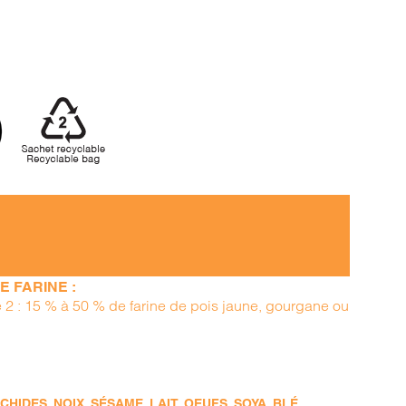
 FARINE :
pe 2 : 15 % à 50 % de farine de pois jaune, gourgane ou
DES, NOIX, SÉSAME, LAIT, OEUFS, SOYA, BLÉ,