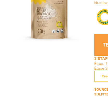
Nutritiv
AJOUTER AU PANIER
/
DÉTAILS
T
3 ÉTA
Étape 1
Étape 3
Cré
SOURCE 
SULFITE