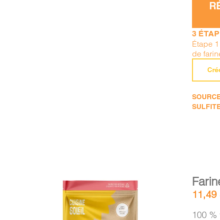
R
3 ÉTA
Étape 1
de fari
Cré
SOURCE 
SULFITE
Farin
11,49
100 % 