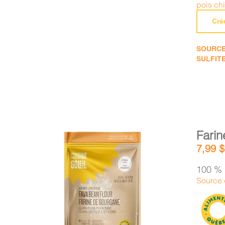
pois ch
Cré
SOURCE 
SULFITE
Fari
7,99
$
100 % 
Source d
AJOUTER AU PANIER
/
DÉTAILS