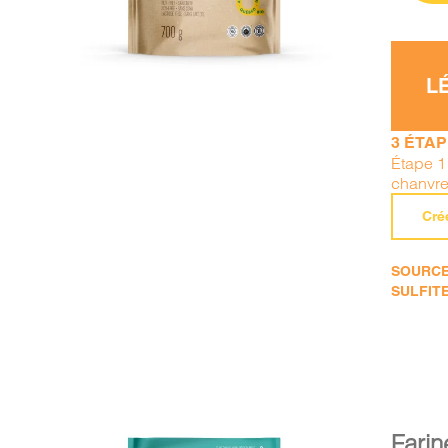
L
3 ÉTA
Étape 1
chanvre
Cré
SOURCE 
SULFITE
Farin