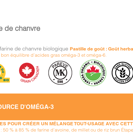
e de chanvre
farine de chanvre biologique
Pastille de goût : Goût herb
n bon équilibre d’acides gras oméga-3 et oméga-6.
OURCE D'OMÉGA-3
PES POUR CRÉER UN MÉLANGE TOUT-USAGE AVEC CETTE
 : 50 % à 85 % de farine d’avoine, de millet ou de riz brun Éta