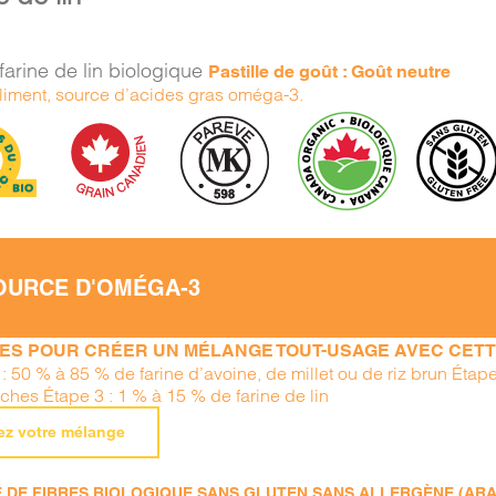
farine de lin biologique
Pastille de goût : Goût neutre
liment, source d’acides gras oméga-3.
OURCE D'OMÉGA-3
PES POUR CRÉER UN MÉLANGE TOUT-USAGE AVEC CETTE
 : 50 % à 85 % de farine d’avoine, de millet ou de riz brun Éta
iches Étape 3 : 1 % à 15 % de farine de lin
ez votre mélange
DE FIBRES BIOLOGIQUE SANS GLUTEN SANS ALLERGÈNE (ARACHI