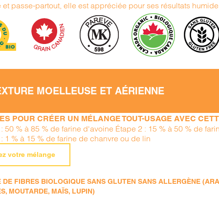
e et passe-partout, elle est appréciée pour ses résultats humide
EXTURE MOELLEUSE ET AÉRIENNE
PES POUR CRÉER UN MÉLANGE TOUT-USAGE AVEC CETTE
 : 50 % à 85 % de farine d'avoine Étape 2 : 15 % à 50 % de far
 : 1 % à 15 % de farine de chanvre ou de lin
ez votre mélange
DE FIBRES BIOLOGIQUE SANS GLUTEN SANS ALLERGÈNE (ARACHI
S, MOUTARDE, MAÏS, LUPIN)