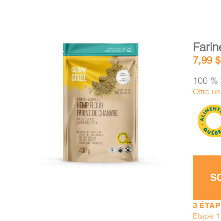
Farin
7,99
$
100 % 
Offre u
AJOUTER AU PANIER
/
DÉTAILS
S
3 ÉTA
Étape 1