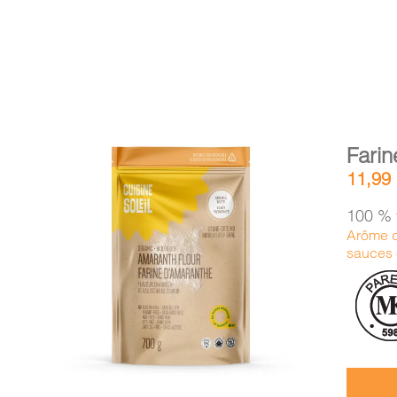
Fari
11,99
100 % 
Arôme d
sauces 
AJOUTER AU PANIER
/
DÉTAILS