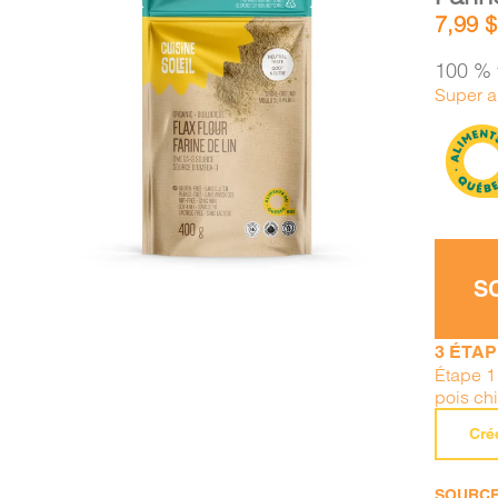
7,99
$
100 % 
Super a
AJOUTER AU PANIER
/
DÉTAILS
S
3 ÉTA
Étape 1
pois ch
Cré
SOURCE 