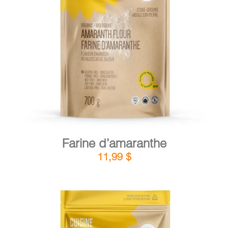
DÉTAILS
AJOUTER AU PANIER
/
Farine d’amaranthe
11,99
$