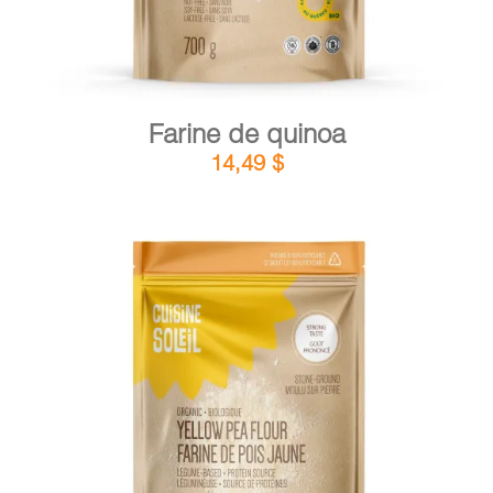
Farine de quinoa
14,49
$
DÉTAILS
AJOUTER AU PANIER
/