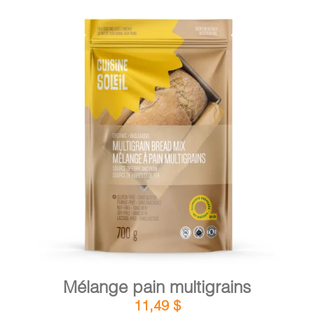
DÉTAILS
AJOUTER AU PANIER
/
Mélange pain multigrains
11,49
$