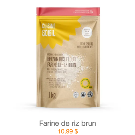
DÉTAILS
AJOUTER AU PANIER
/
Farine de riz brun
10,99
$