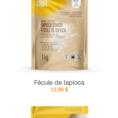
DÉTAILS
AJOUTER AU PANIER
/
Fécule de tapioca
12,99
$