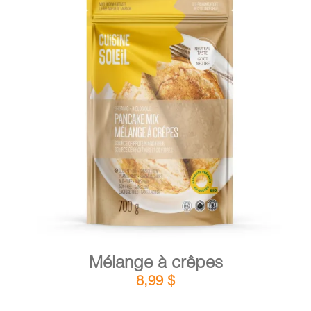
DÉTAILS
AJOUTER AU PANIER
/
Mélange à crêpes
8,99
$