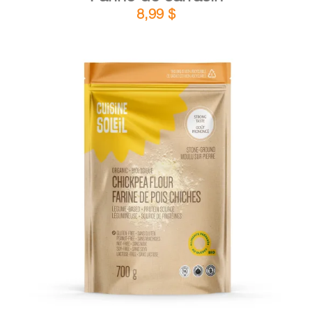
8,99
$
DÉTAILS
AJOUTER AU PANIER
/