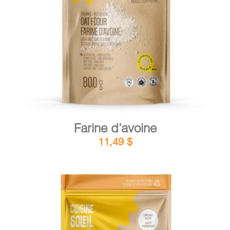
DÉTAILS
AJOUTER AU PANIER
/
Farine d’avoine
11,49
$