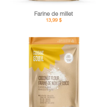
Farine de millet
13,99
$
DÉTAILS
AJOUTER AU PANIER
/