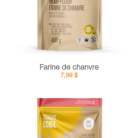
DÉTAILS
AJOUTER AU PANIER
/
Farine de chanvre
7,99
$