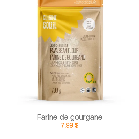
PANIER
EN
DÉTAILS
AJOUTER AU PANIER
/
Farine de gourgane
7,99
$