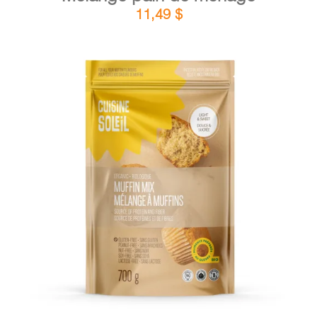
11,49
$
DÉTAILS
AJOUTER AU PANIER
/