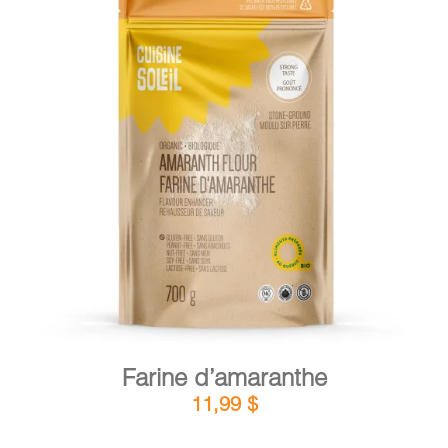
PANIER
EN
DÉTAILS
AJOUTER AU PANIER
/
Farine d’amaranthe
11,99
$