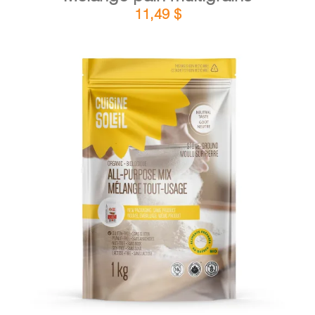
11,49
$
DÉTAILS
AJOUTER AU PANIER
/