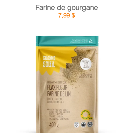
Farine de gourgane
7,99
$
DÉTAILS
AJOUTER AU PANIER
/