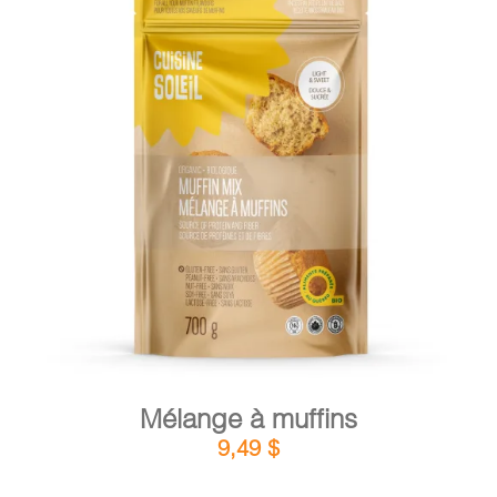
DÉTAILS
AJOUTER AU PANIER
/
Mélange à muffins
9,49
$