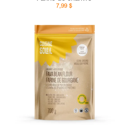
7,99
$
DÉTAILS
AJOUTER AU PANIER
/