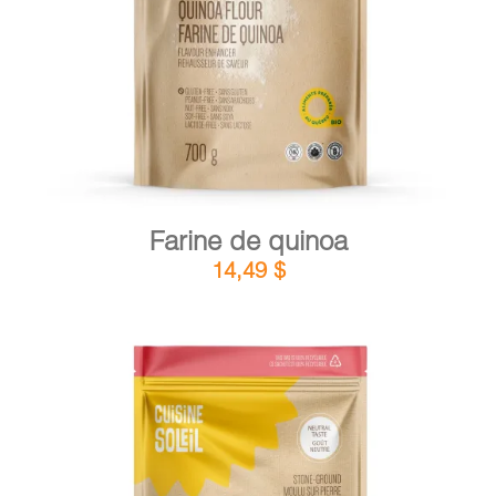
DÉTAILS
AJOUTER AU PANIER
/
Farine de quinoa
14,49
$