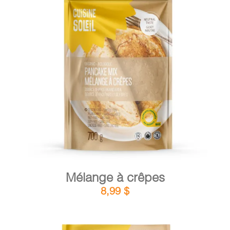
DÉTAILS
AJOUTER AU PANIER
/
Mélange à crêpes
8,99
$