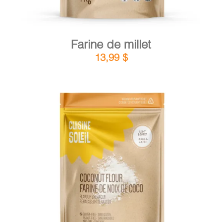
Farine de millet
13,99
$
DÉTAILS
AJOUTER AU PANIER
/