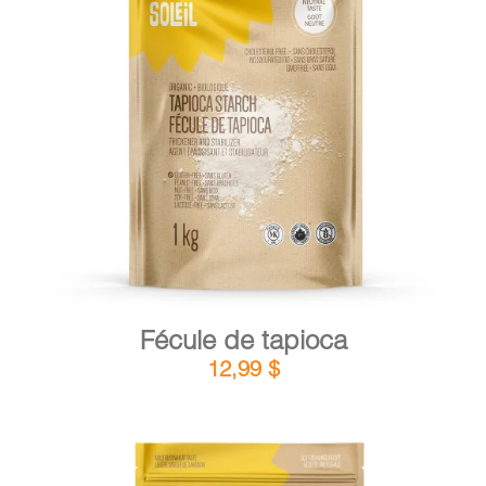
DÉTAILS
AJOUTER AU PANIER
/
Fécule de tapioca
12,99
$