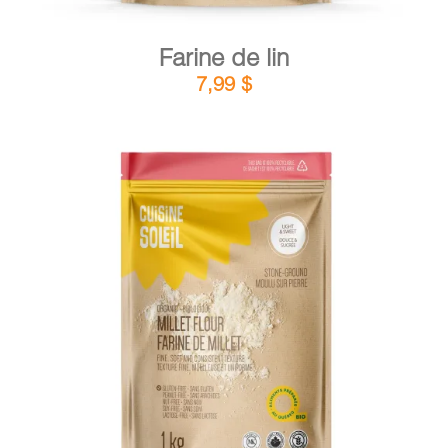
Farine de lin
7,99
$
DÉTAILS
AJOUTER AU PANIER
/