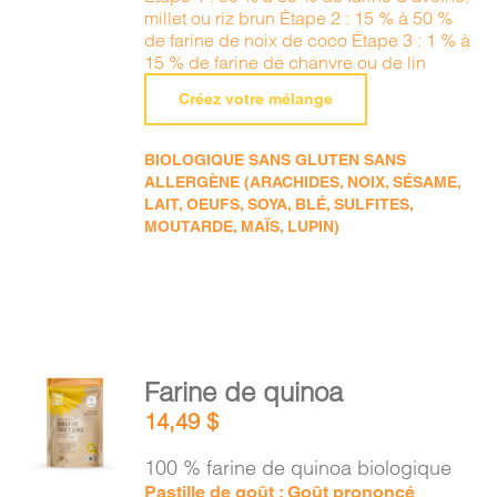
millet ou riz brun Étape 2 : 15 % à 50 %
de farine de noix de coco Étape 3 : 1 % à
15 % de farine de chanvre ou de lin
Créez votre mélange
BIOLOGIQUE SANS GLUTEN SANS
ALLERGÈNE (ARACHIDES, NOIX, SÉSAME,
LAIT, OEUFS, SOYA, BLÉ, SULFITES,
MOUTARDE, MAÏS, LUPIN)
AJOUTER
Farine de quinoa
AU
14,49
$
PANIER
/
100 % farine de quinoa biologique
DÉTAILS
Pastille de goût : Goût prononcé