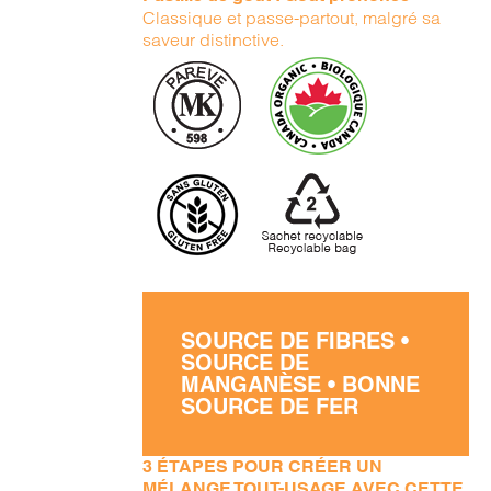
Classique et passe-partout, malgré sa
saveur distinctive.
SOURCE DE FIBRES •
SOURCE DE
MANGANÈSE • BONNE
SOURCE DE FER
3 ÉTAPES POUR CRÉER UN
MÉLANGE TOUT-USAGE AVEC CETTE