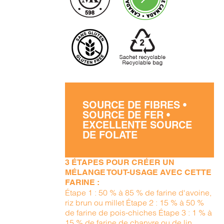
SOURCE DE FIBRES •
SOURCE DE FER •
EXCELLENTE SOURCE
DE FOLATE
3 ÉTAPES POUR CRÉER UN
MÉLANGE TOUT-USAGE AVEC CETTE
FARINE :
Étape 1 : 50 % à 85 % de farine d'avoine,
riz brun ou millet Étape 2 : 15 % à 50 %
de farine de pois-chiches Étape 3 : 1 % à
15 % de farine de chanvre ou de lin