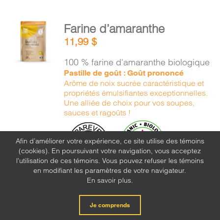
AJOUTER
Farine d’amaranthe
AU
11,99
$
PANIER
/
100 % farine d'amaranthe biologique
DÉTAILS
Pastille de goût : Goût prononcé
Arôme de noix sucrée caractéristique et
propriétés émulsifiantes exceptionnelles.
Une alliée de choix pour vos soupes,
sauces et ragoûts !
Afin d’améliorer votre expérience, ce site utilise des témoins
(cookies). En poursuivant votre navigation, vous acceptez
l'utilisation de ces témoins. Vous pouvez refuser les témoins
en modifiant les paramètres de votre navigateur.
En savoir plus.
Je comprends