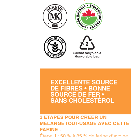
EXCELLENTE SOURCE
DE FIBRES • BONNE
SOURCE DE FER •
SANS CHOLESTÉROL
3 ÉTAPES POUR CRÉER UN
MÉLANGE TOUT-USAGE AVEC CETTE
FARINE :
Étape 1 : 50 % à 85 % de farine d'avoine,