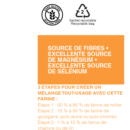
SOURCE DE FIBRES •
EXCELLENTE SOURCE
DE MAGNÉSIUM •
EXCELLENTE SOURCE
DE SÉLÉNIUM
3 ÉTAPES POUR CRÉER UN
MÉLANGE TOUT-USAGE AVEC CETTE
FARINE :
Étape 1 : 50 % à 85 % de farine de millet
Étape 2 : 15 % à 50 % de farine de
gourgane, pois jaune ou pois-chiches
Étape 3 : 1 % à 15 % de farine de
chanvre ou de lin