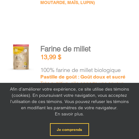
MOUTARDE, MAÏS, LUPIN)
AJOUTER
Farine de millet
AU
13,99
$
PANIER
/
100% farine de millet biologique
DÉTAILS
Pastille de goût : Goût doux et sucré
Très nutritive, elle apporte une saveur
Afin d’améliorer votre expérience, ce site utilise des témoins
douce ressemblant à celle du maïs.
(cookies). En poursuivant votre navigation, vous acceptez
l'utilisation de ces témoins. Vous pouvez refuser les témoins
en modifiant les paramètres de votre navigateur.
En savoir plus.
Je comprends