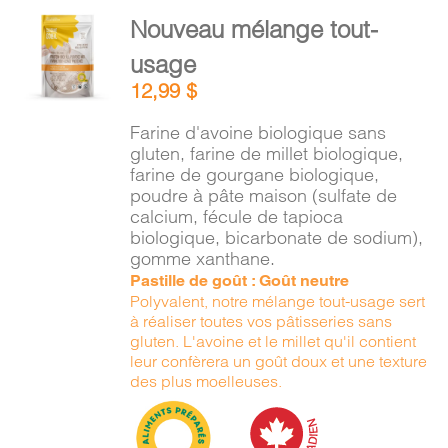
PANIER
AJOUTER
Nouveau mélange tout-
AU
usage
PANIER
EN
/
12,99
$
DÉTAILS
Farine d'avoine biologique sans
gluten, farine de millet biologique,
farine de gourgane biologique,
poudre à pâte maison (sulfate de
calcium, fécule de tapioca
biologique, bicarbonate de sodium),
gomme xanthane.
Pastille de goût : Goût neutre
Polyvalent, notre mélange tout-usage sert
à réaliser toutes vos pâtisseries sans
gluten. L'avoine et le millet qu'il contient
leur confèrera un goût doux et une texture
des plus moelleuses.