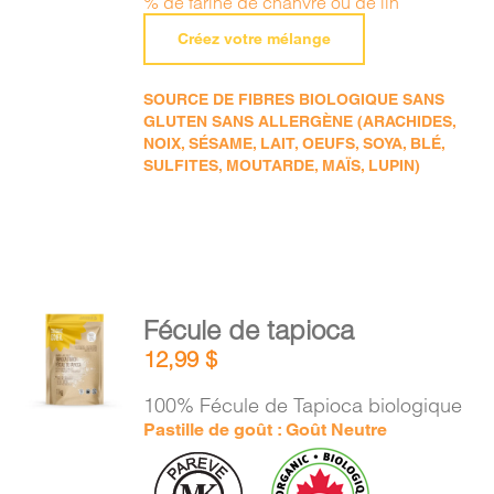
% de farine de chanvre ou de lin
Créez votre mélange
SOURCE DE FIBRES BIOLOGIQUE SANS
GLUTEN SANS ALLERGÈNE (ARACHIDES,
NOIX, SÉSAME, LAIT, OEUFS, SOYA, BLÉ,
SULFITES, MOUTARDE, MAÏS, LUPIN)
AJOUTER
Fécule de tapioca
AU
12,99
$
PANIER
/
100% Fécule de Tapioca biologique
DÉTAILS
Pastille de goût : Goût Neutre