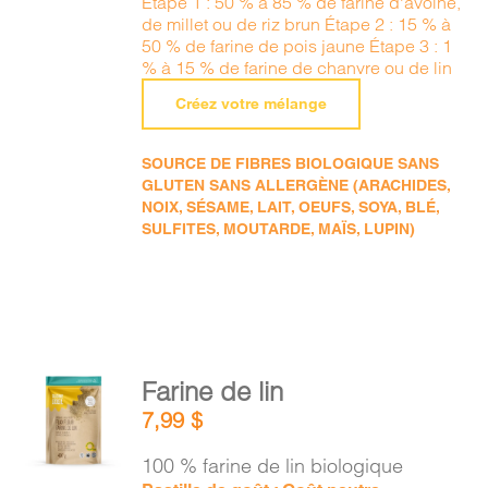
Étape 1 : 50 % à 85 % de farine d'avoine,
de millet ou de riz brun Étape 2 : 15 % à
50 % de farine de pois jaune Étape 3 : 1
% à 15 % de farine de chanvre ou de lin
Créez votre mélange
SOURCE DE FIBRES BIOLOGIQUE SANS
GLUTEN SANS ALLERGÈNE (ARACHIDES,
NOIX, SÉSAME, LAIT, OEUFS, SOYA, BLÉ,
SULFITES, MOUTARDE, MAÏS, LUPIN)
AJOUTER
Farine de lin
AU
7,99
$
PANIER
/
100 % farine de lin biologique
DÉTAILS