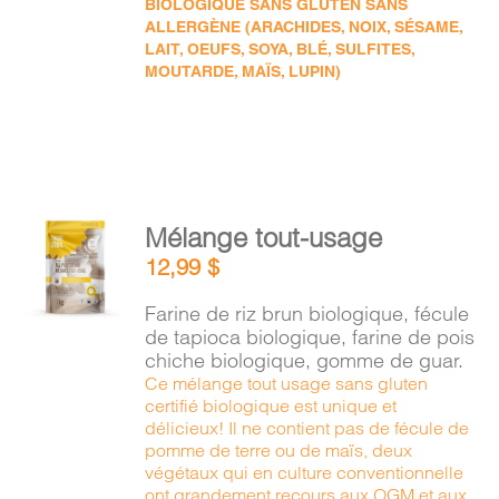
BIOLOGIQUE SANS GLUTEN SANS
ALLERGÈNE (ARACHIDES, NOIX, SÉSAME,
LAIT, OEUFS, SOYA, BLÉ, SULFITES,
MOUTARDE, MAÏS, LUPIN)
AJOUTER
Mélange tout-usage
AU
12,99
$
PANIER
/
Farine de riz brun biologique, fécule
DÉTAILS
de tapioca biologique, farine de pois
chiche biologique, gomme de guar.
Ce mélange tout usage sans gluten
certifié biologique est unique et
délicieux! Il ne contient pas de fécule de
pomme de terre ou de maïs, deux
végétaux qui en culture conventionnelle
ont grandement recours aux OGM et aux