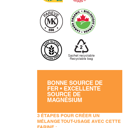
BONNE SOURCE DE
FER • EXCELLENTE
SOURCE DE
MAGNÉSIUM
3 ÉTAPES POUR CRÉER UN
MÉLANGE TOUT-USAGE AVEC CETTE
FARINE :