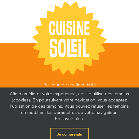
Politique de confidentialité
©
CUISINE SOLEIL
,
2026 |
FEU FOLLET - DESIGN •
Afin d’améliorer votre expérience, ce site utilise des témoins
WEB • MARKETING
(cookies). En poursuivant votre navigation, vous acceptez
l'utilisation de ces témoins. Vous pouvez refuser les témoins
en modifiant les paramètres de votre navigateur.
En savoir plus.
X
Facebook
Instagram
Je comprends