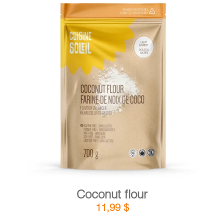
DETAILS
ADD TO CART
/
Coconut flour
11,99
$