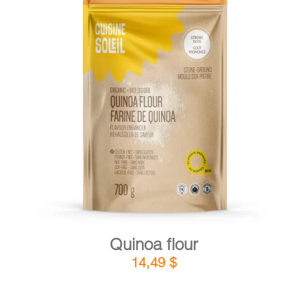
CART
FR
DETAILS
ADD TO CART
/
Quinoa flour
14,49
$