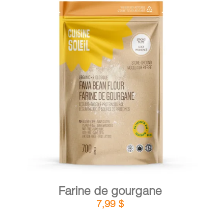
DÉTAILS
AJOUTER AU PANIER
/
Farine de gourgane
7,99
$