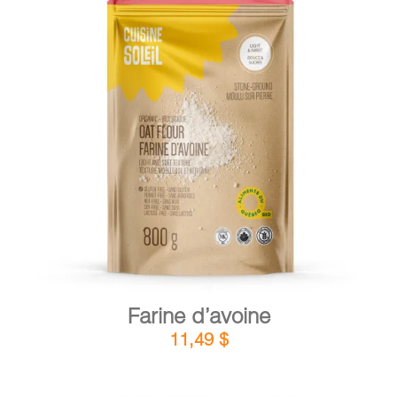
PANIER
EN
DÉTAILS
AJOUTER AU PANIER
/
Farine d’avoine
11,49
$