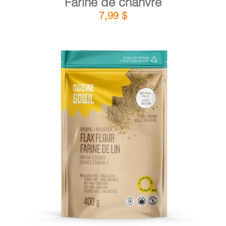
Farine de chanvre
7,99
$
DÉTAILS
AJOUTER AU PANIER
/