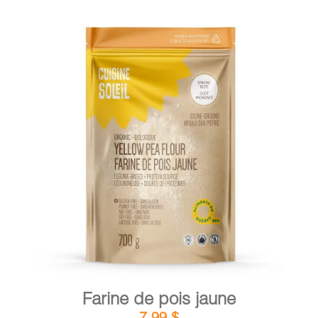
DÉTAILS
AJOUTER AU PANIER
/
Farine de pois jaune
7,99
$