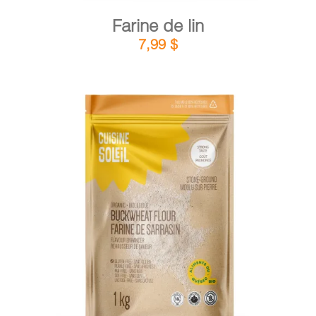
Farine de lin
7,99
$
DÉTAILS
AJOUTER AU PANIER
/