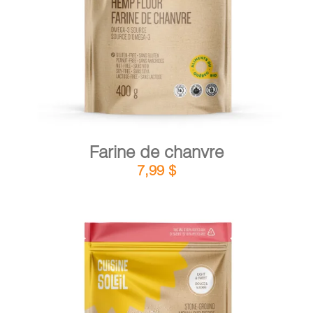
DÉTAILS
AJOUTER AU PANIER
/
Farine de chanvre
7,99
$