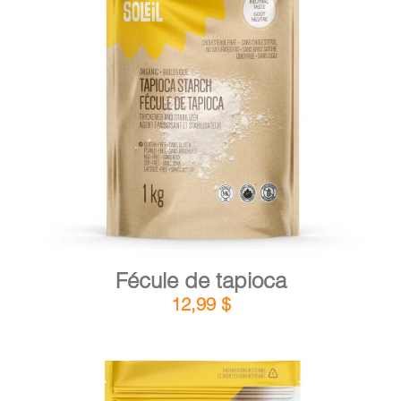
DÉTAILS
AJOUTER AU PANIER
/
Fécule de tapioca
12,99
$