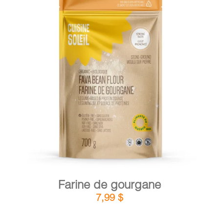
PANIER
EN
DÉTAILS
AJOUTER AU PANIER
/
Farine de gourgane
7,99
$