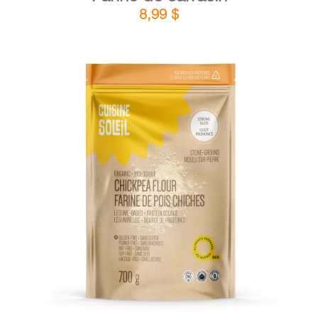
8,99
$
DÉTAILS
AJOUTER AU PANIER
/