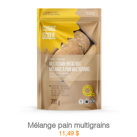
DÉTAILS
AJOUTER AU PANIER
/
Mélange pain multigrains
11,49
$