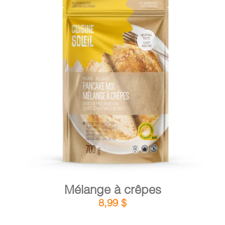
DÉTAILS
AJOUTER AU PANIER
/
Mélange à crêpes
8,99
$