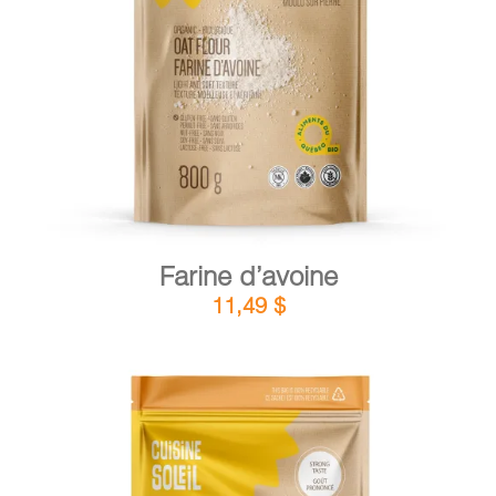
DÉTAILS
AJOUTER AU PANIER
/
Farine d’avoine
11,49
$