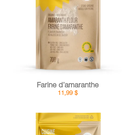
DÉTAILS
AJOUTER AU PANIER
/
Farine d’amaranthe
11,99
$