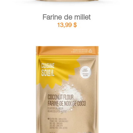
Farine de millet
13,99
$
DÉTAILS
AJOUTER AU PANIER
/