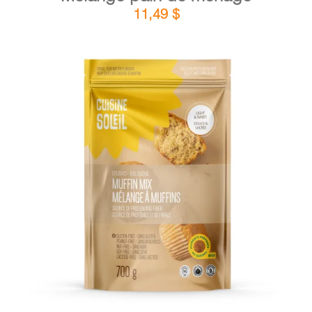
11,49
$
DÉTAILS
AJOUTER AU PANIER
/