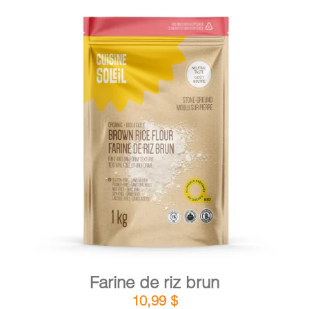
DÉTAILS
AJOUTER AU PANIER
/
Farine de riz brun
10,99
$