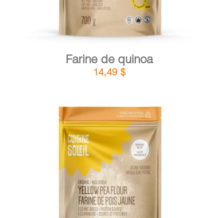
Farine de quinoa
14,49
$
DÉTAILS
AJOUTER AU PANIER
/