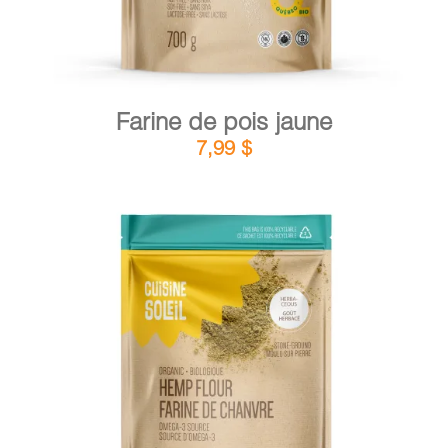
Farine de pois jaune
7,99
$
DÉTAILS
AJOUTER AU PANIER
/