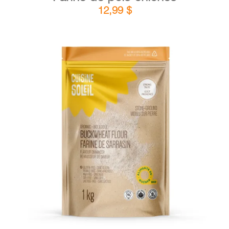
12,99
$
DÉTAILS
AJOUTER AU PANIER
/