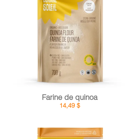
DÉTAILS
AJOUTER AU PANIER
/
Farine de quinoa
14,49
$