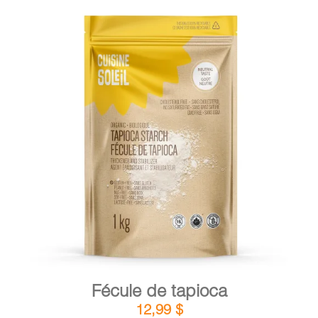
DÉTAILS
AJOUTER AU PANIER
/
Fécule de tapioca
12,99
$