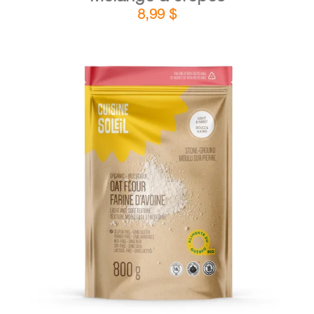
8,99
$
DÉTAILS
AJOUTER AU PANIER
/