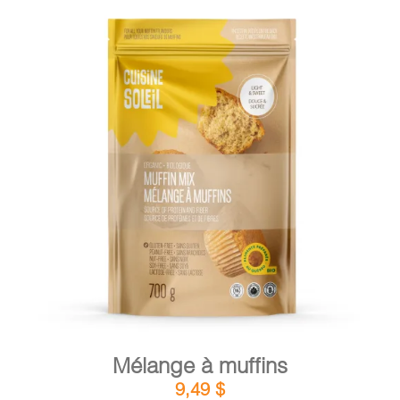
DÉTAILS
AJOUTER AU PANIER
/
Mélange à muffins
9,49
$