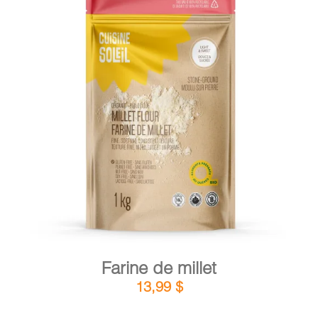
DÉTAILS
AJOUTER AU PANIER
/
Farine de millet
13,99
$