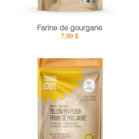
Farine de gourgane
7,99
$
DÉTAILS
AJOUTER AU PANIER
/