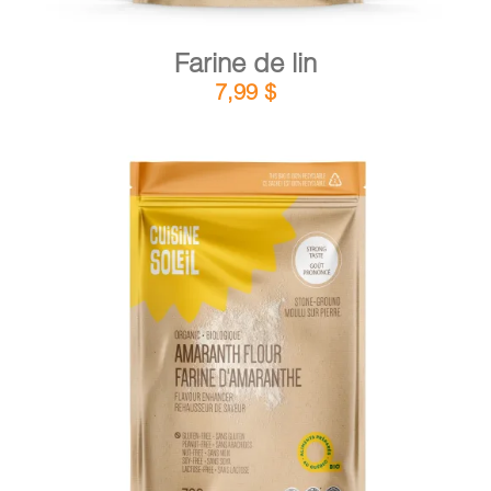
Farine de lin
7,99
$
DÉTAILS
AJOUTER AU PANIER
/