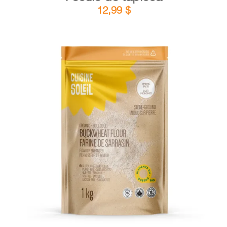
12,99
$
DÉTAILS
AJOUTER AU PANIER
/