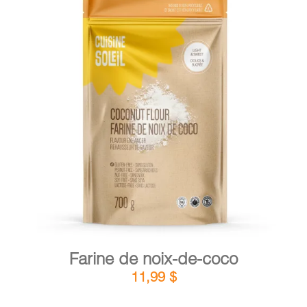
PANIER
EN
DÉTAILS
AJOUTER AU PANIER
/
Farine de noix-de-coco
11,99
$