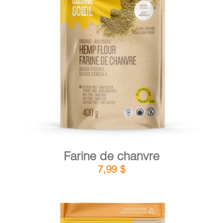
DÉTAILS
AJOUTER AU PANIER
/
Farine de chanvre
7,99
$