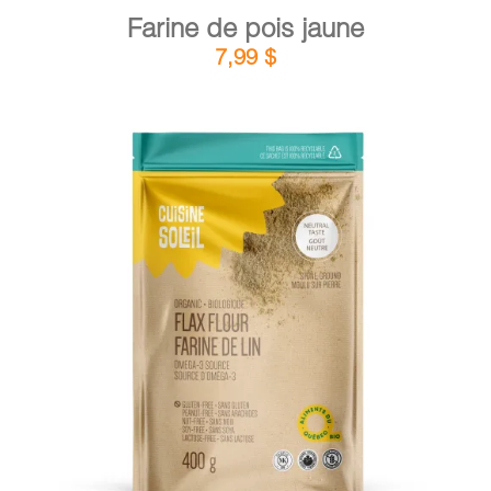
Farine de pois jaune
7,99
$
DÉTAILS
AJOUTER AU PANIER
/