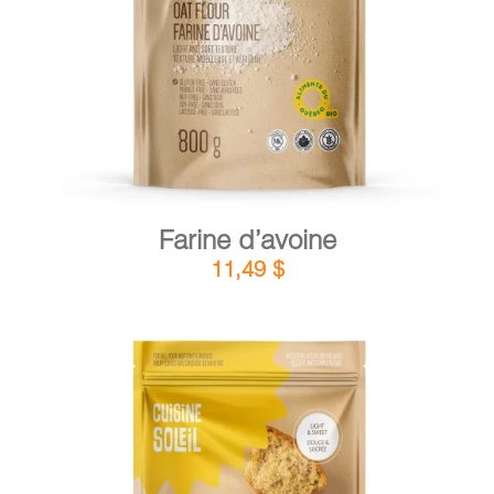
DÉTAILS
AJOUTER AU PANIER
/
Farine d’avoine
11,49
$