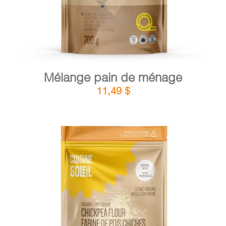
Mélange pain de ménage
11,49
$
DÉTAILS
AJOUTER AU PANIER
/