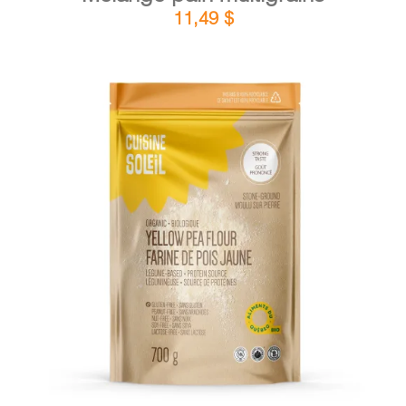
11,49
$
DÉTAILS
AJOUTER AU PANIER
/