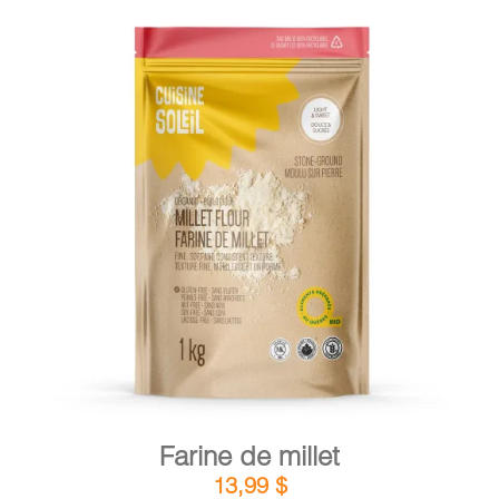
DÉTAILS
AJOUTER AU PANIER
/
Farine de millet
13,99
$