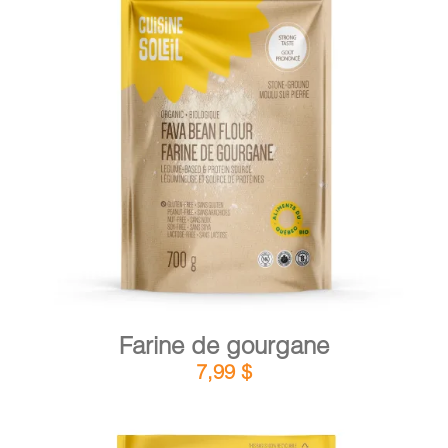
DÉTAILS
AJOUTER AU PANIER
/
Farine de gourgane
7,99
$