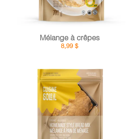
Mélange à crêpes
8,99
$
DÉTAILS
AJOUTER AU PANIER
/