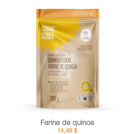
DÉTAILS
AJOUTER AU PANIER
/
Farine de quinoa
14,49
$