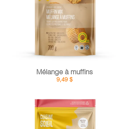
DÉTAILS
AJOUTER AU PANIER
/
Mélange à muffins
9,49
$