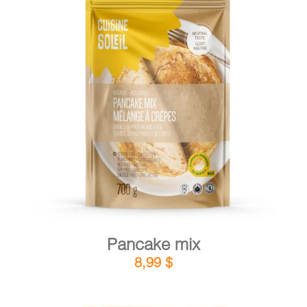
CART
FR
DETAILS
ADD TO CART
/
Pancake mix
8,99
$