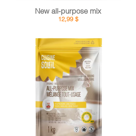
New all-purpose mix
12,99
$
DETAILS
ADD TO CART
/