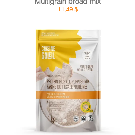
Multigrain bread mix
11,49
$
DETAILS
ADD TO CART
/