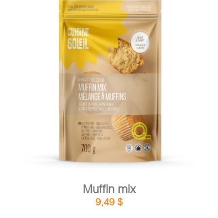
DETAILS
ADD TO CART
/
Muffin mix
9,49
$