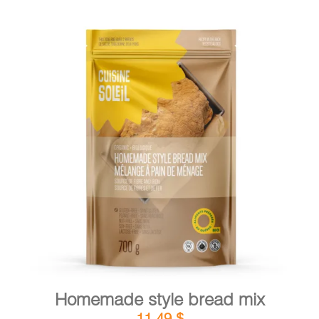
DETAILS
ADD TO CART
/
Homemade style bread mix
11,49
$