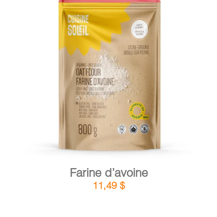
PANIER
EN
DÉTAILS
AJOUTER AU PANIER
/
Farine d’avoine
11,49
$