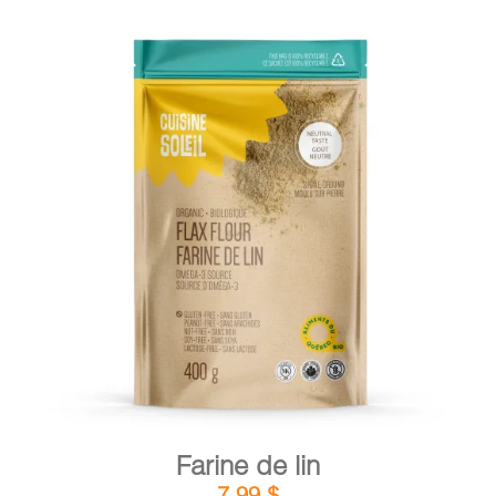
DÉTAILS
AJOUTER AU PANIER
/
Farine de lin
7,99
$