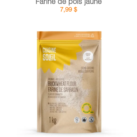
Farine de pois jaune
7,99
$
DÉTAILS
AJOUTER AU PANIER
/