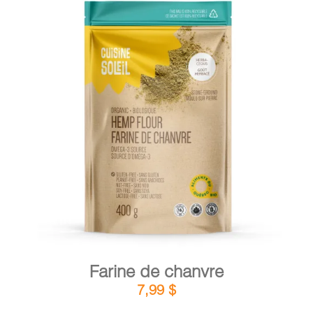
DÉTAILS
AJOUTER AU PANIER
/
Farine de chanvre
7,99
$