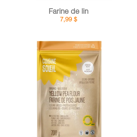
Farine de lin
7,99
$
DÉTAILS
AJOUTER AU PANIER
/