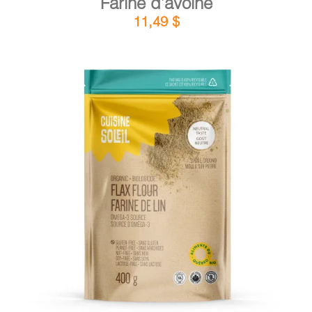
Farine d’avoine
11,49
$
DÉTAILS
AJOUTER AU PANIER
/