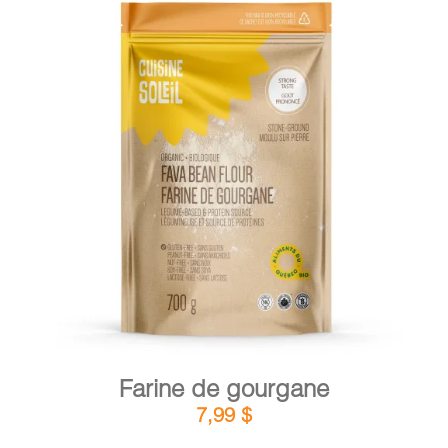
DÉTAILS
AJOUTER AU PANIER
/
Farine de gourgane
7,99
$