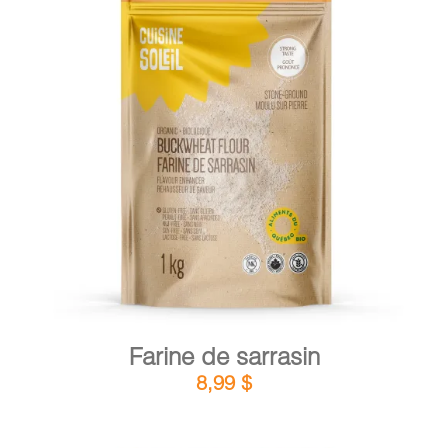
PANIER
EN
DÉTAILS
AJOUTER AU PANIER
/
Farine de sarrasin
8,99
$