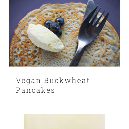
CART
FR
Vegan Buckwheat
Pancakes