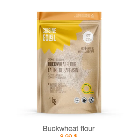
DETAILS
ADD TO CART
/
Buckwheat flour
8,99
$