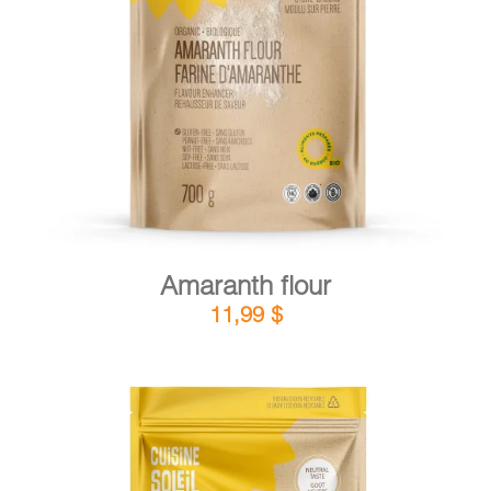
DETAILS
ADD TO CART
/
Amaranth flour
11,99
$