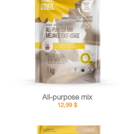
DETAILS
ADD TO CART
/
All-purpose mix
12,99
$