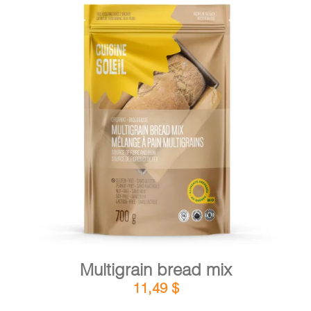
DETAILS
ADD TO CART
/
Multigrain bread mix
11,49
$