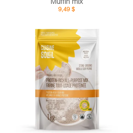
Muffin mix
9,49
$
DETAILS
ADD TO CART
/