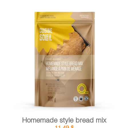
DETAILS
ADD TO CART
/
Homemade style bread mix
11,49
$