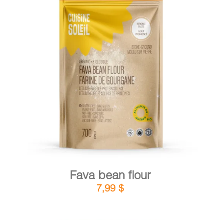
CART
FR
DETAILS
ADD TO CART
/
Fava bean flour
7,99
$