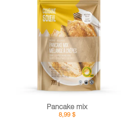
DETAILS
ADD TO CART
/
Pancake mix
8,99
$