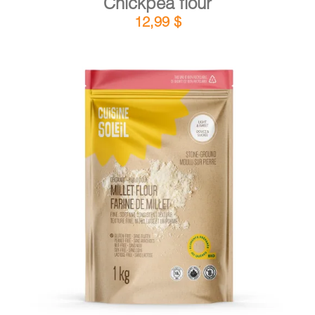
Chickpea flour
12,99
$
DETAILS
ADD TO CART
/