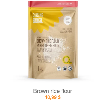
DETAILS
ADD TO CART
/
Brown rice flour
10,99
$