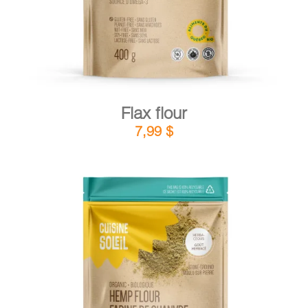
Flax flour
7,99
$
DETAILS
ADD TO CART
/