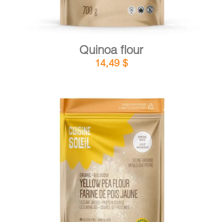
Quinoa flour
14,49
$
DETAILS
ADD TO CART
/