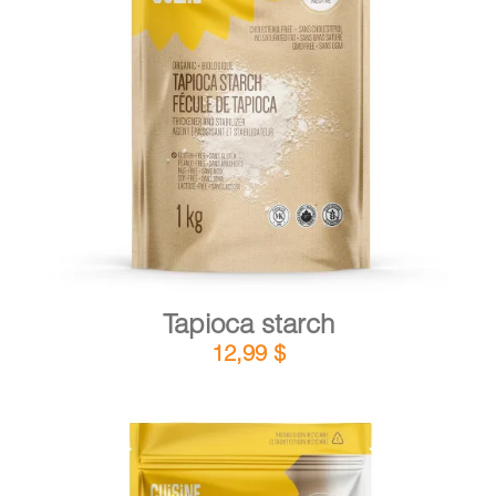
DETAILS
ADD TO CART
/
Tapioca starch
12,99
$