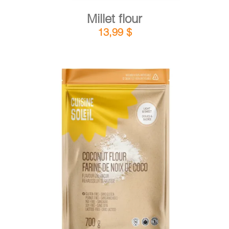
Millet flour
13,99
$
DETAILS
ADD TO CART
/