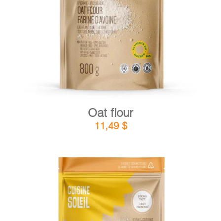
DETAILS
ADD TO CART
/
Oat flour
11,49
$