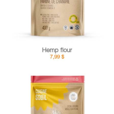
Hemp flour
7,99
$