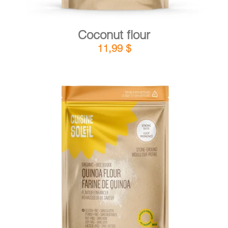
Coconut flour
11,99
$
DETAILS
ADD TO CART
/