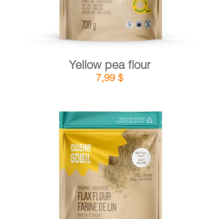
Yellow pea flour
7,99
$
DETAILS
ADD TO CART
/