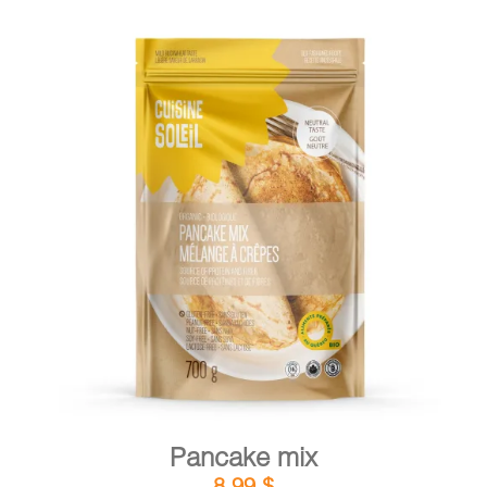
DETAILS
ADD TO CART
/
Pancake mix
8,99
$