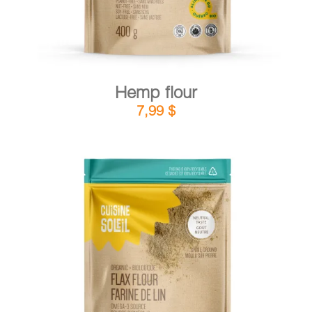
Hemp flour
7,99
$
DETAILS
ADD TO CART
/