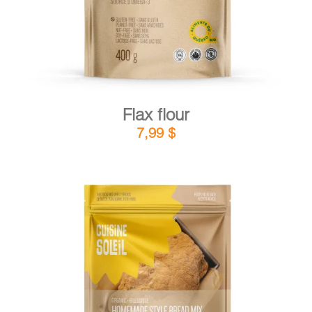
Flax flour
7,99
$
DETAILS
ADD TO CART
/