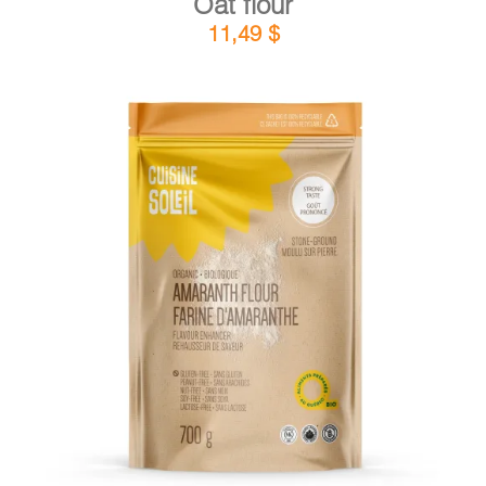
Oat flour
11,49
$
DETAILS
ADD TO CART
/