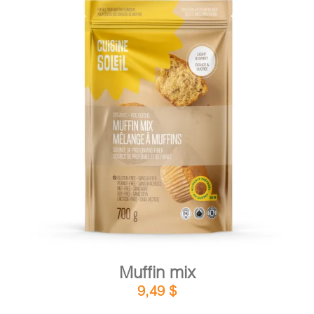
DETAILS
ADD TO CART
/
Muffin mix
9,49
$