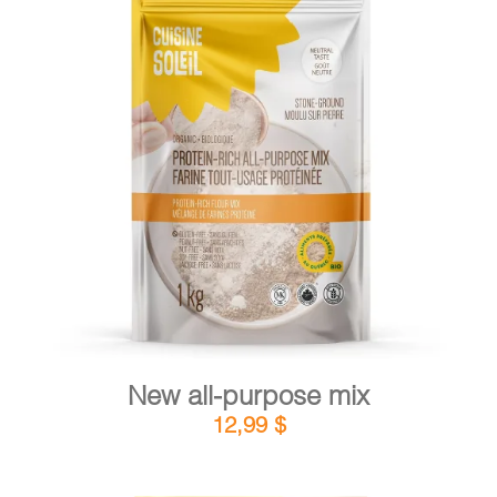
CART
FR
DETAILS
ADD TO CART
/
New all-purpose mix
12,99
$