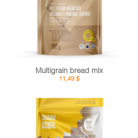
DETAILS
ADD TO CART
/
Multigrain bread mix
11,49
$