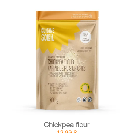
DETAILS
ADD TO CART
/
Chickpea flour
12,99
$