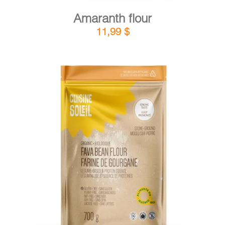
Amaranth flour
11,99
$
DETAILS
ADD TO CART
/