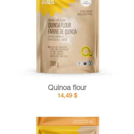
DETAILS
ADD TO CART
/
Quinoa flour
14,49
$