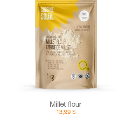
DETAILS
ADD TO CART
/
Millet flour
13,99
$