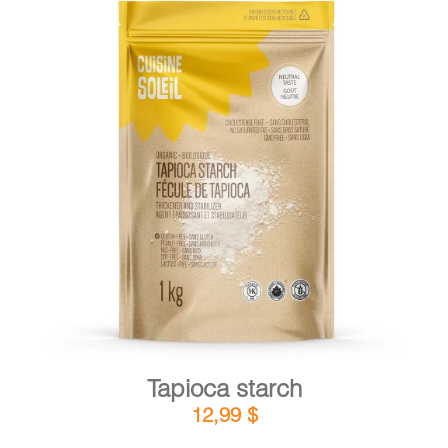
DETAILS
ADD TO CART
/
Tapioca starch
12,99
$