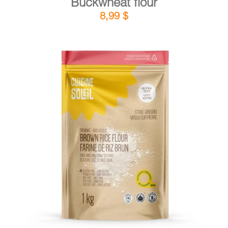
Buckwheat flour
8,99
$
DETAILS
ADD TO CART
/