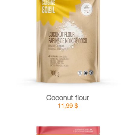
DETAILS
ADD TO CART
/
Coconut flour
11,99
$