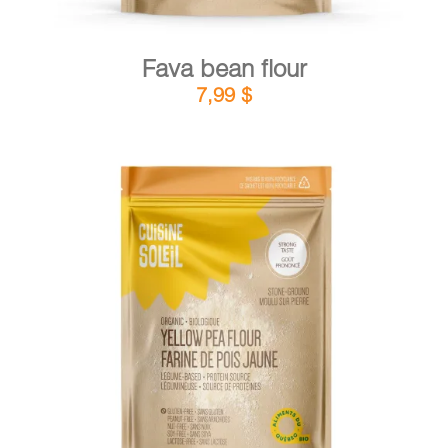
Fava bean flour
7,99
$
DETAILS
ADD TO CART
/