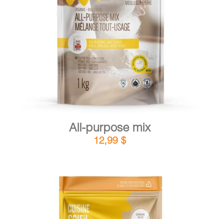
DETAILS
ADD TO CART
/
All-purpose mix
12,99
$