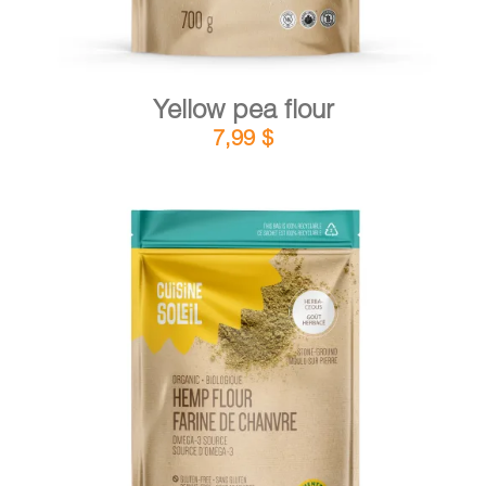
Yellow pea flour
7,99
$
DETAILS
ADD TO CART
/