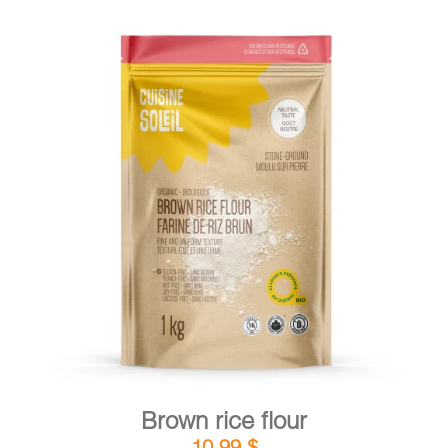
DETAILS
ADD TO CART
/
Brown rice flour
10,99
$