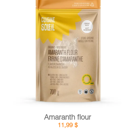
DETAILS
ADD TO CART
/
Amaranth flour
11,99
$