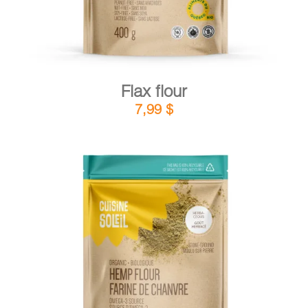
Flax flour
7,99
$
DETAILS
ADD TO CART
/