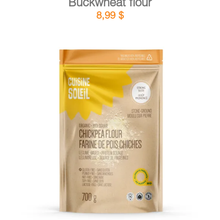
Buckwheat flour
8,99
$
DETAILS
ADD TO CART
/