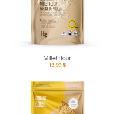
DETAILS
ADD TO CART
/
Millet flour
13,99
$