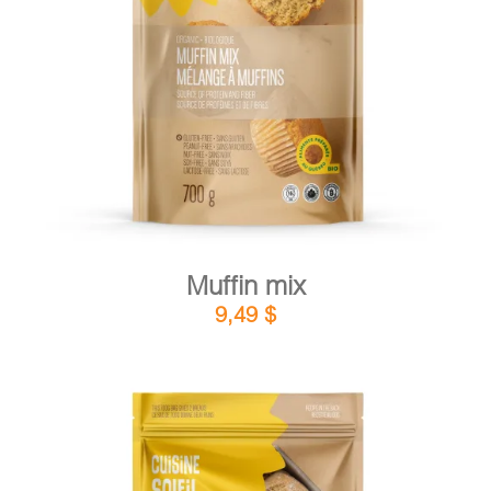
DETAILS
ADD TO CART
/
Muffin mix
9,49
$