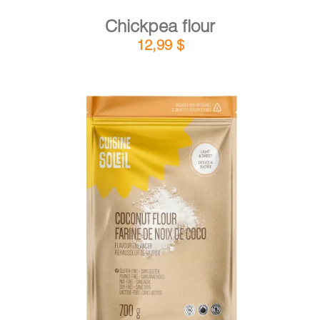
Chickpea flour
12,99
$
DETAILS
ADD TO CART
/