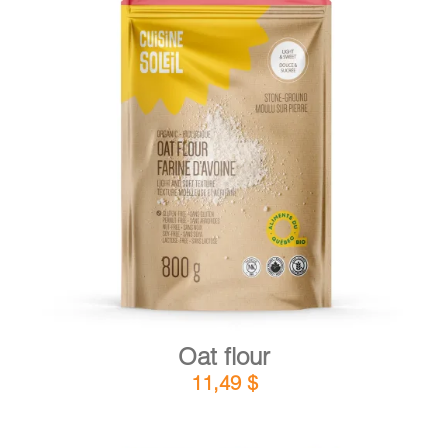
DETAILS
ADD TO CART
/
Oat flour
11,49
$