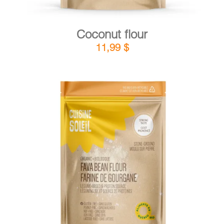
Coconut flour
11,99
$
DETAILS
ADD TO CART
/