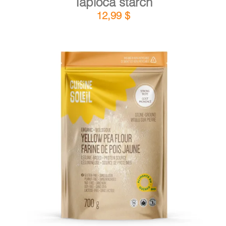
Tapioca starch
12,99
$
DETAILS
ADD TO CART
/