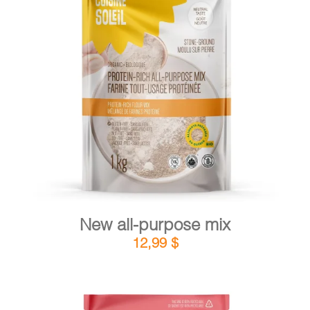
DETAILS
ADD TO CART
/
New all-purpose mix
12,99
$