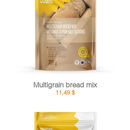
DETAILS
ADD TO CART
/
Multigrain bread mix
11,49
$