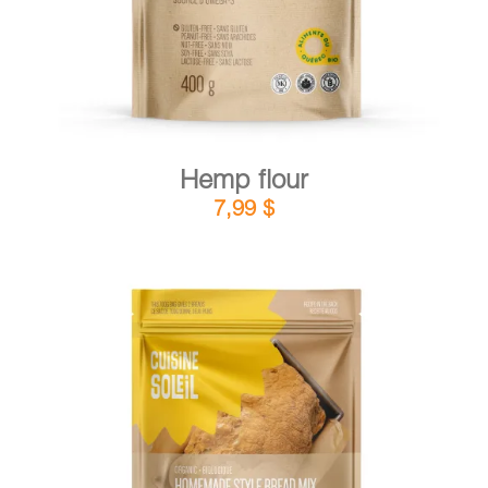
Hemp flour
7,99
$
DETAILS
ADD TO CART
/