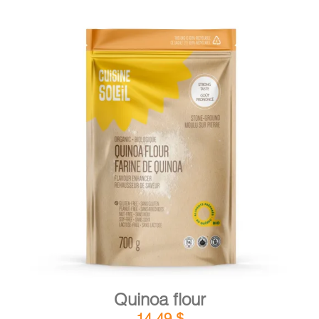
DETAILS
ADD TO CART
/
Quinoa flour
14,49
$