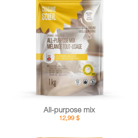
CART
FR
DETAILS
ADD TO CART
/
All-purpose mix
12,99
$