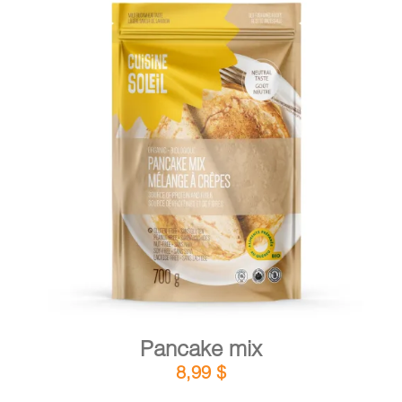
DETAILS
ADD TO CART
/
Pancake mix
8,99
$