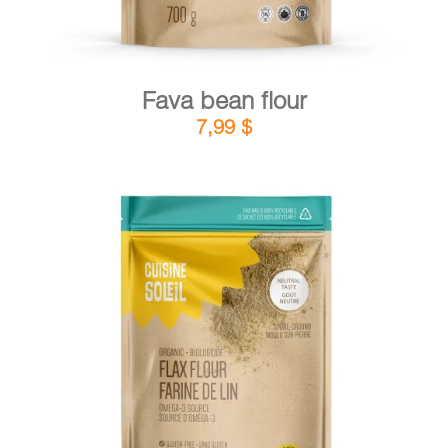
Fava bean flour
7,99
$
DETAILS
ADD TO CART
/