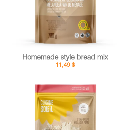
Homemade style bread mix
11,49
$