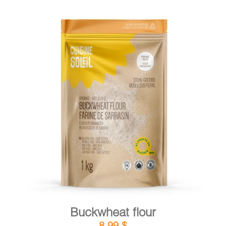
DETAILS
ADD TO CART
/
Buckwheat flour
8,99
$