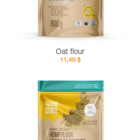
Oat flour
11,49
$
DETAILS
ADD TO CART
/