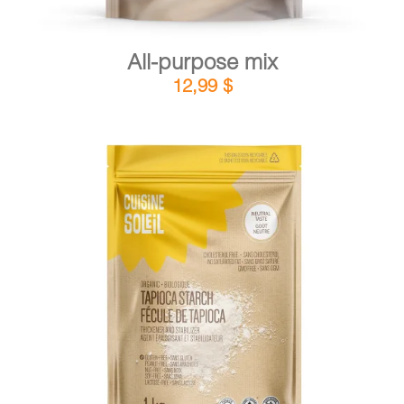
All-purpose mix
12,99
$
DETAILS
ADD TO CART
/