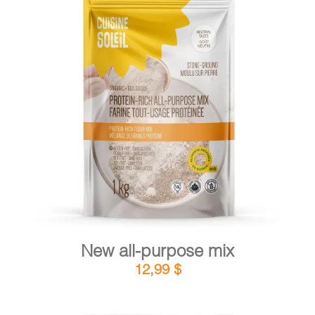
CART
FR
DETAILS
ADD TO CART
/
New all-purpose mix
12,99
$