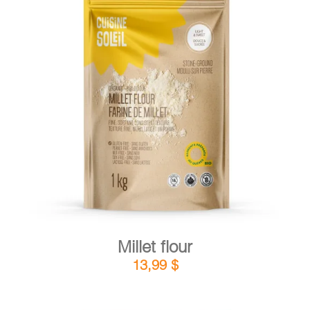
DETAILS
ADD TO CART
/
Millet flour
13,99
$