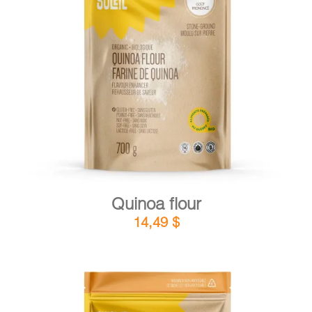
DETAILS
ADD TO CART
/
Quinoa flour
14,49
$