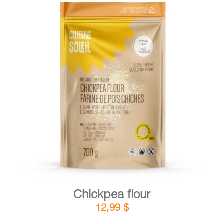
DETAILS
ADD TO CART
/
Chickpea flour
12,99
$