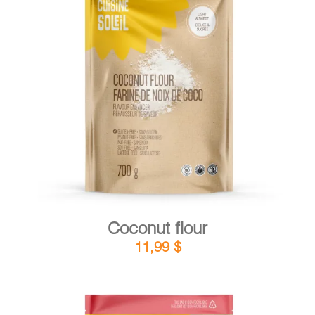
DETAILS
ADD TO CART
/
Coconut flour
11,99
$