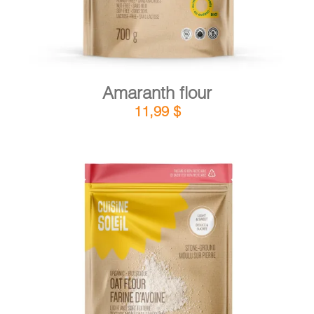
Amaranth flour
11,99
$
DETAILS
ADD TO CART
/