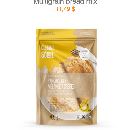
Multigrain bread mix
11,49
$
DETAILS
ADD TO CART
/