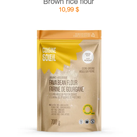
Brown rice flour
10,99
$
DETAILS
ADD TO CART
/