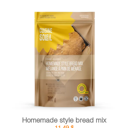
DETAILS
ADD TO CART
/
Homemade style bread mix
11,49
$