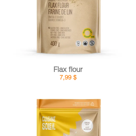
DETAILS
ADD TO CART
/
Flax flour
7,99
$