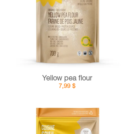
DETAILS
ADD TO CART
/
Yellow pea flour
7,99
$