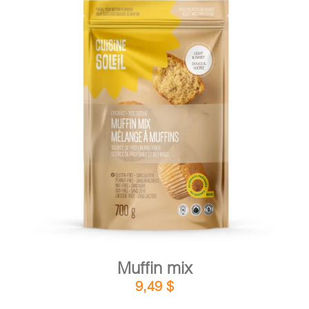
DETAILS
ADD TO CART
/
Muffin mix
9,49
$