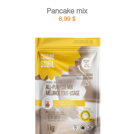
Pancake mix
8,99
$
DETAILS
ADD TO CART
/