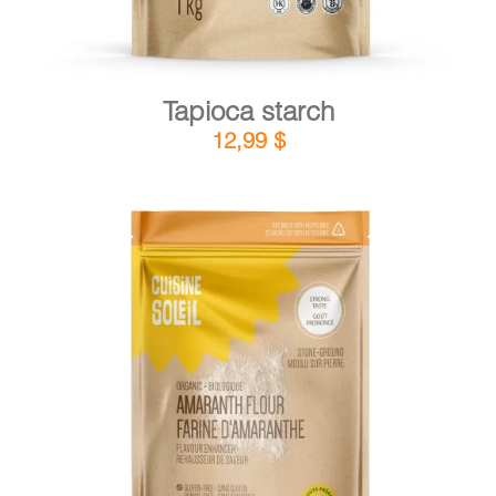
Tapioca starch
12,99
$
DETAILS
ADD TO CART
/