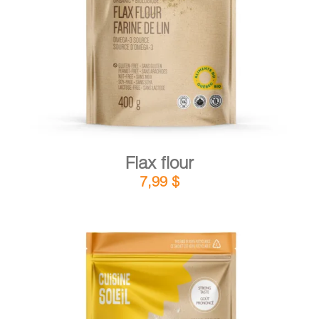
DETAILS
ADD TO CART
/
Flax flour
7,99
$