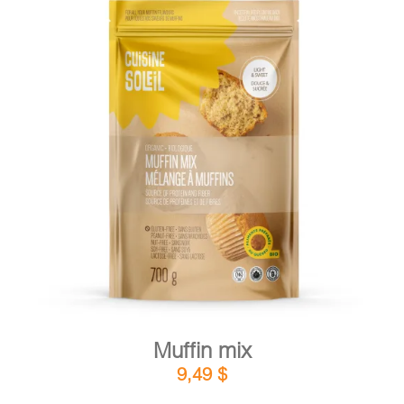
DETAILS
ADD TO CART
/
Muffin mix
9,49
$