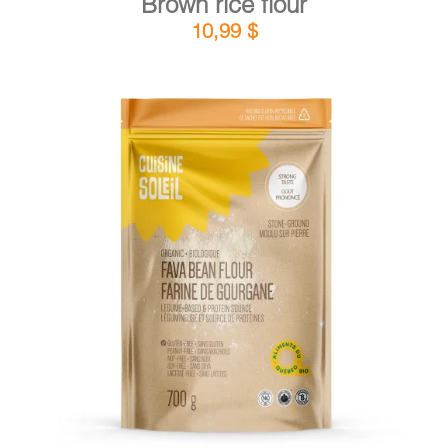
Brown rice flour
10,99
$
DETAILS
ADD TO CART
/