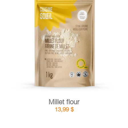
DETAILS
ADD TO CART
/
Millet flour
13,99
$