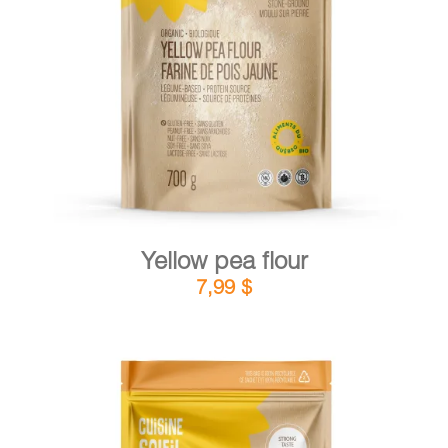
DETAILS
ADD TO CART
/
Yellow pea flour
7,99
$