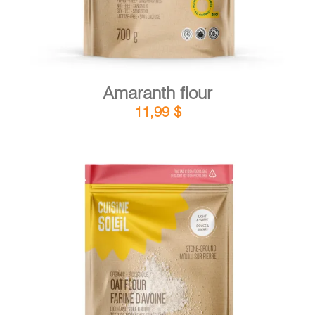
Amaranth flour
11,99
$
DETAILS
ADD TO CART
/