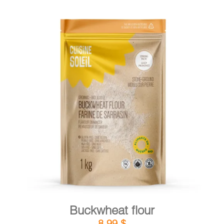
DETAILS
ADD TO CART
/
Buckwheat flour
8,99
$