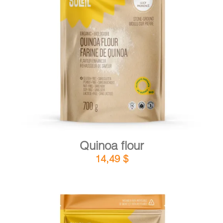
DETAILS
ADD TO CART
/
Quinoa flour
14,49
$