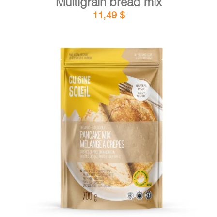
Multigrain bread mix
11,49
$
DETAILS
ADD TO CART
/