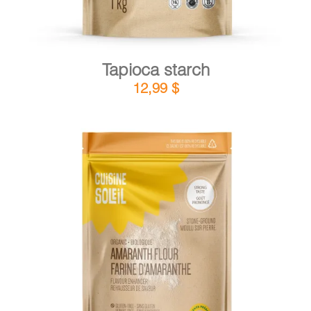
Tapioca starch
12,99
$
DETAILS
ADD TO CART
/