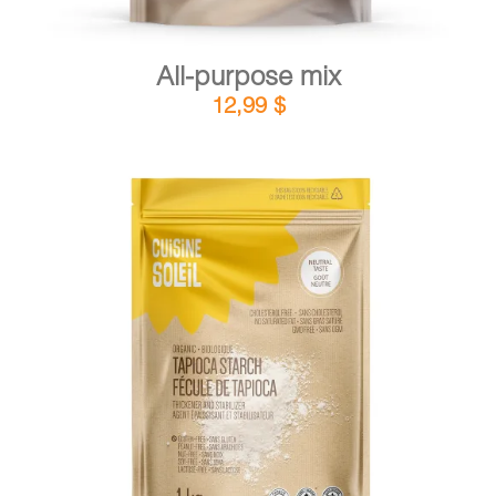
All-purpose mix
12,99
$
DETAILS
ADD TO CART
/