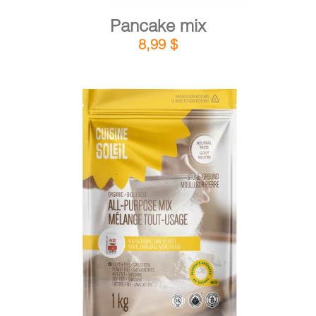
Pancake mix
8,99
$
DETAILS
ADD TO CART
/