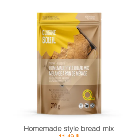
DETAILS
ADD TO CART
/
Homemade style bread mix
11,49
$