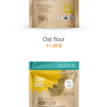
Oat flour
11,49
$
DETAILS
ADD TO CART
/