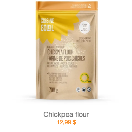
DETAILS
ADD TO CART
/
Chickpea flour
12,99
$