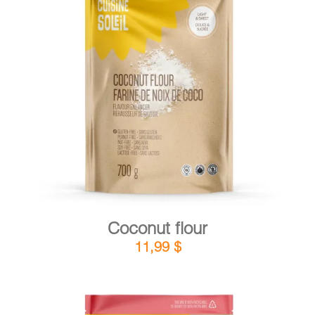
DETAILS
ADD TO CART
/
Coconut flour
11,99
$