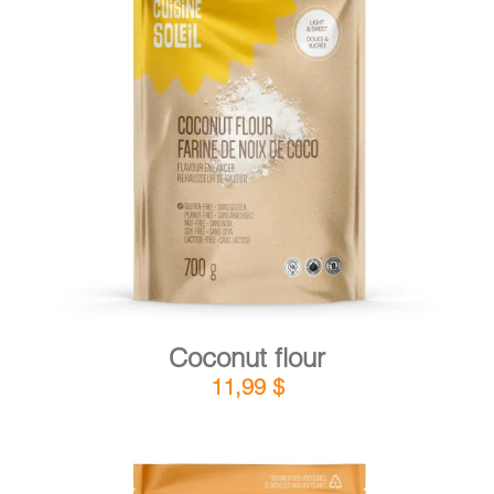
DETAILS
ADD TO CART
/
Coconut flour
11,99
$