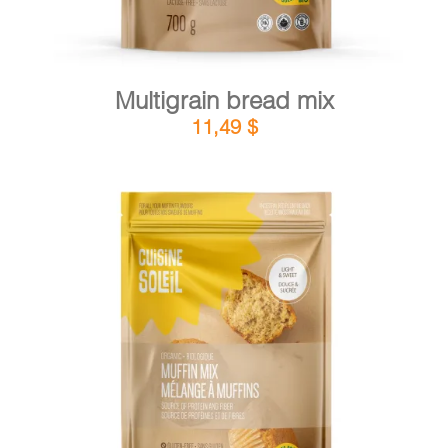
Multigrain bread mix
11,49
$
DETAILS
ADD TO CART
/