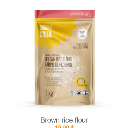
DETAILS
ADD TO CART
/
Brown rice flour
10,99
$