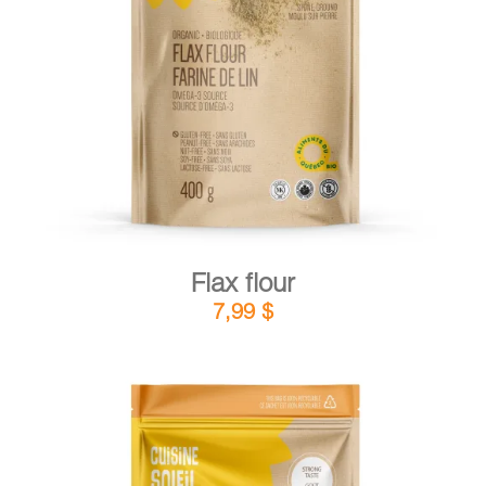
DETAILS
ADD TO CART
/
Flax flour
7,99
$