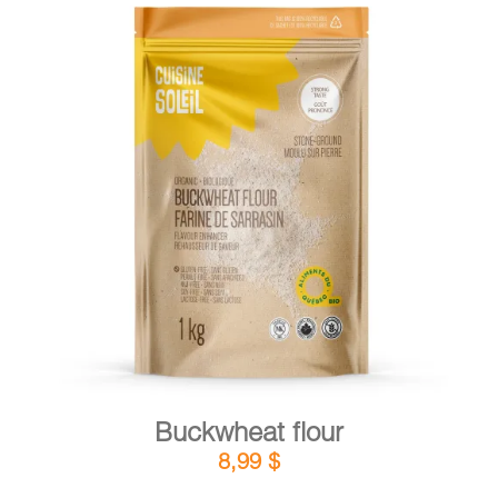
DETAILS
ADD TO CART
/
Buckwheat flour
8,99
$