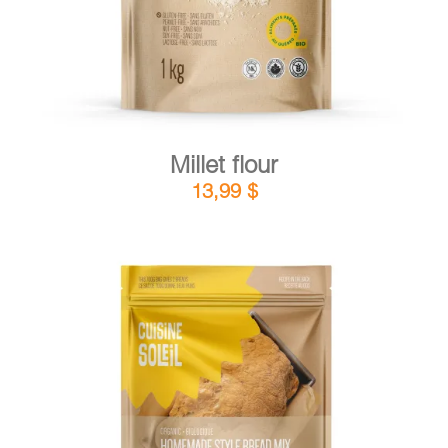
Millet flour
13,99
$
DETAILS
ADD TO CART
/