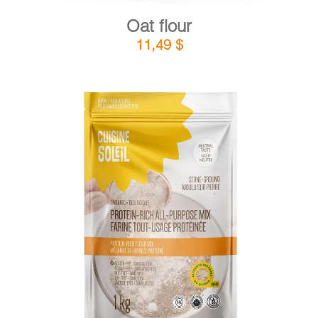
Oat flour
11,49
$
DETAILS
ADD TO CART
/