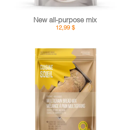
New all-purpose mix
12,99
$
DETAILS
ADD TO CART
/