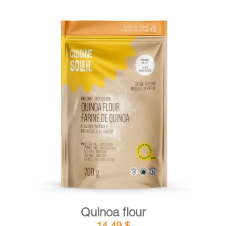
DETAILS
ADD TO CART
/
Quinoa flour
14,49
$