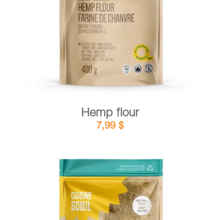
DETAILS
ADD TO CART
/
Hemp flour
7,99
$