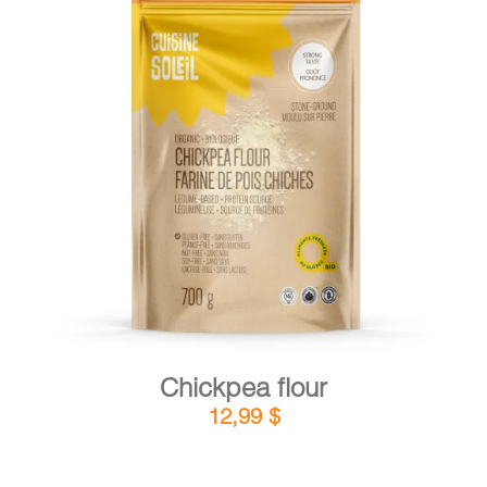
DETAILS
ADD TO CART
/
Chickpea flour
12,99
$