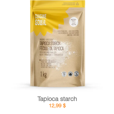
DETAILS
ADD TO CART
/
Tapioca starch
12,99
$