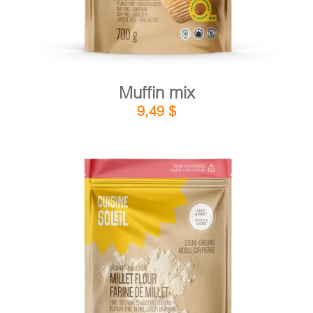
Muffin mix
9,49
$
DETAILS
ADD TO CART
/