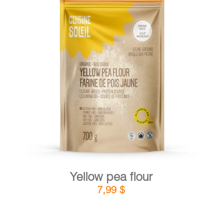
CART
FR
DETAILS
ADD TO CART
/
Yellow pea flour
7,99
$