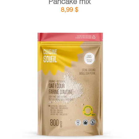
Pancake mix
8,99
$
DETAILS
ADD TO CART
/