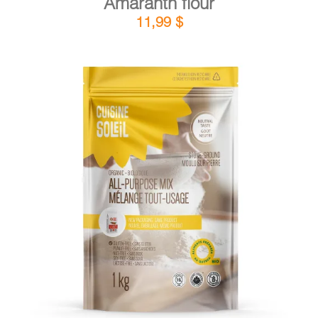
Amaranth flour
11,99
$
DETAILS
ADD TO CART
/