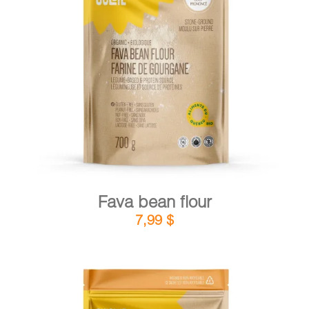
DETAILS
ADD TO CART
/
Fava bean flour
7,99
$