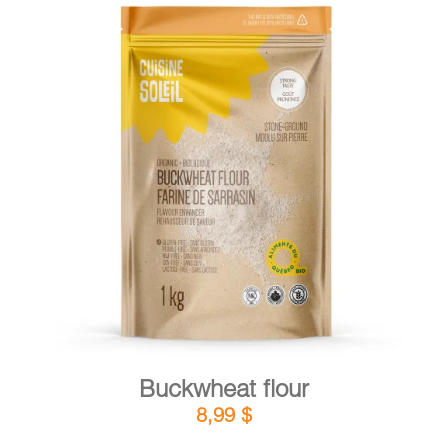
DETAILS
ADD TO CART
/
Buckwheat flour
8,99
$