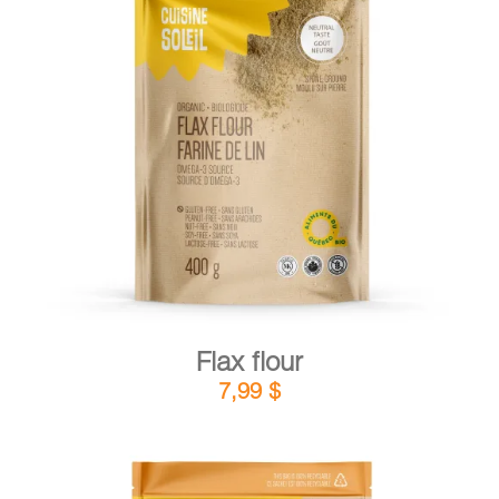
DETAILS
ADD TO CART
/
Flax flour
7,99
$