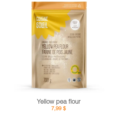
DETAILS
ADD TO CART
/
Yellow pea flour
7,99
$