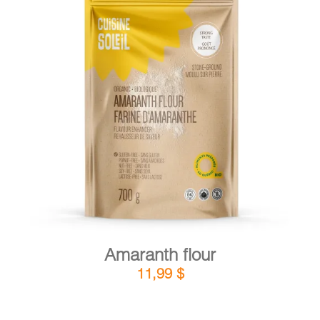
DETAILS
ADD TO CART
/
Amaranth flour
11,99
$