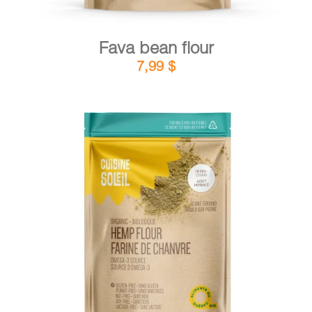
Fava bean flour
7,99
$
DETAILS
ADD TO CART
/