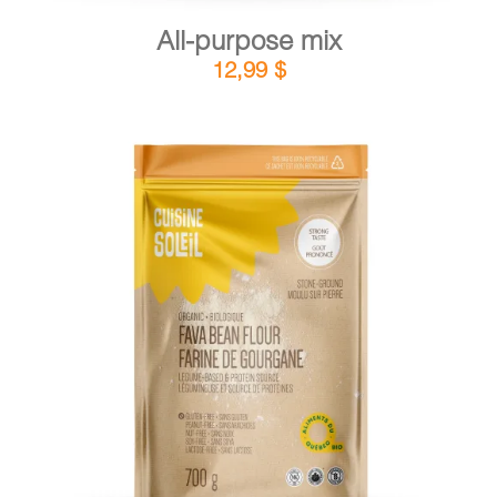
All-purpose mix
12,99
$
DETAILS
ADD TO CART
/