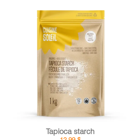
DETAILS
ADD TO CART
/
Tapioca starch
12,99
$