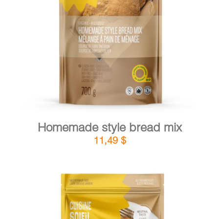
DETAILS
ADD TO CART
/
Homemade style bread mix
11,49
$