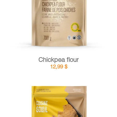
DETAILS
ADD TO CART
/
Chickpea flour
12,99
$