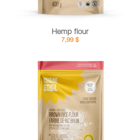
Hemp flour
7,99
$
DETAILS
ADD TO CART
/