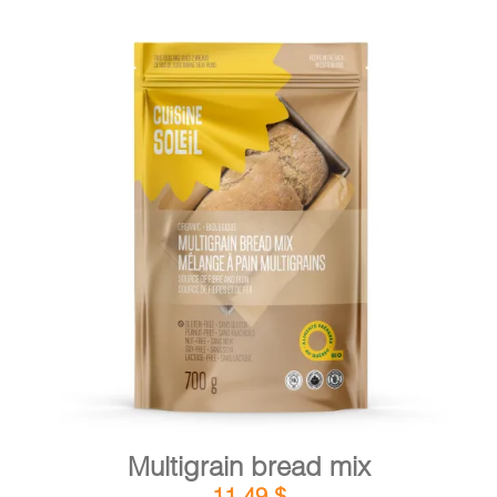
DETAILS
ADD TO CART
/
Multigrain bread mix
11,49
$