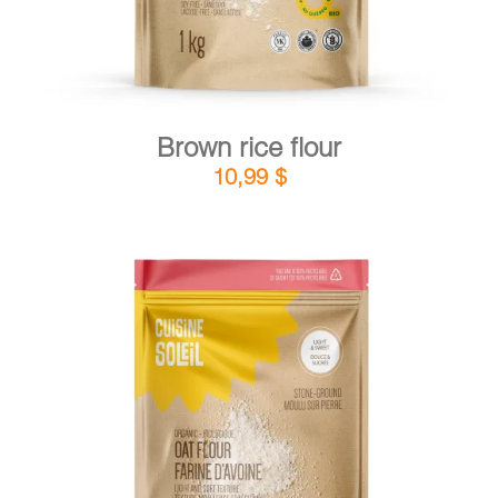
Brown rice flour
10,99
$
DETAILS
ADD TO CART
/