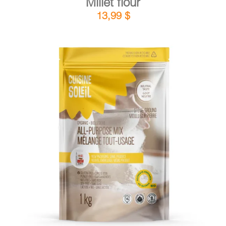
Millet flour
13,99
$
DETAILS
ADD TO CART
/