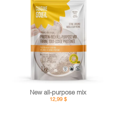
CART
FR
DETAILS
ADD TO CART
/
New all-purpose mix
12,99
$