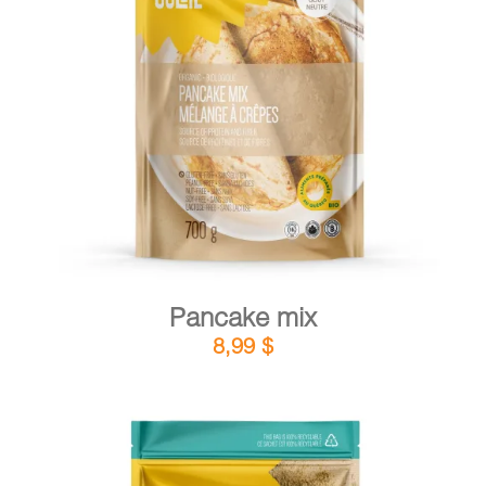
DETAILS
ADD TO CART
/
Pancake mix
8,99
$