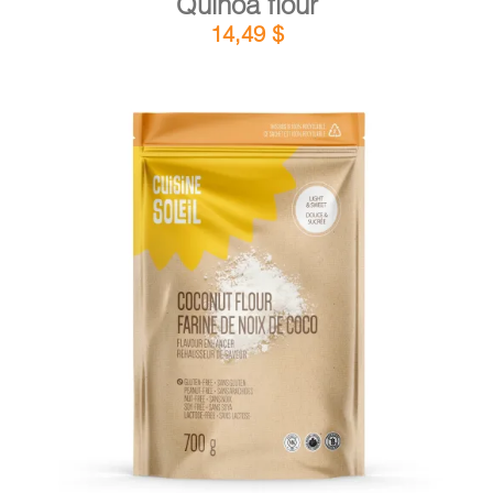
Quinoa flour
14,49
$
DETAILS
ADD TO CART
/