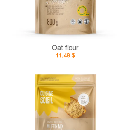
Oat flour
11,49
$
DETAILS
ADD TO CART
/