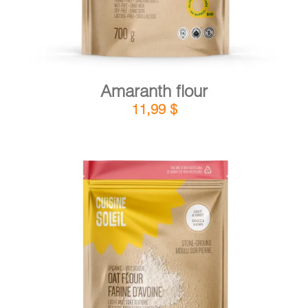
Amaranth flour
11,99
$
DETAILS
ADD TO CART
/