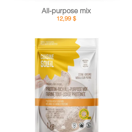
All-purpose mix
12,99
$
DETAILS
ADD TO CART
/