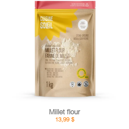
DETAILS
ADD TO CART
/
Millet flour
13,99
$