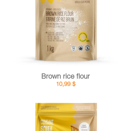
DETAILS
ADD TO CART
/
Brown rice flour
10,99
$