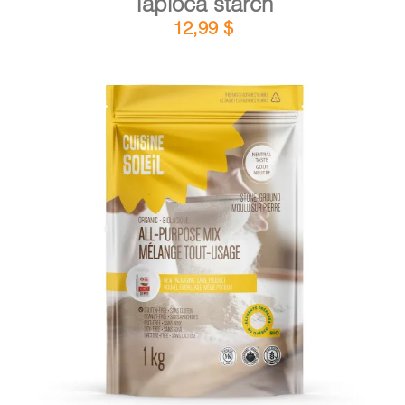
Tapioca starch
12,99
$
DETAILS
ADD TO CART
/