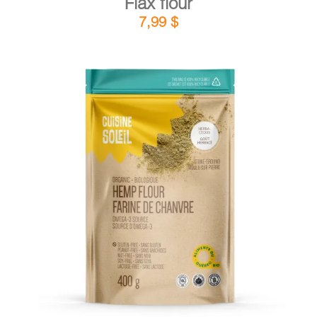
Flax flour
7,99
$
DETAILS
ADD TO CART
/