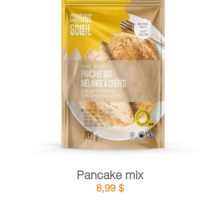
DETAILS
ADD TO CART
/
Pancake mix
8,99
$