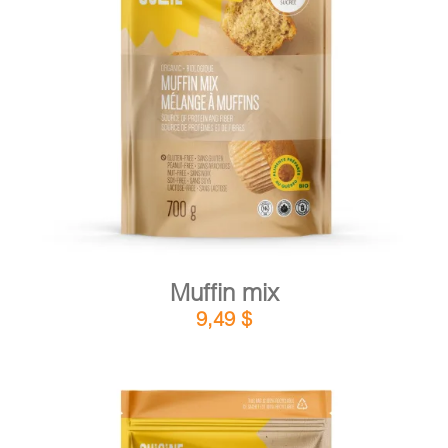
DETAILS
ADD TO CART
/
Muffin mix
9,49
$