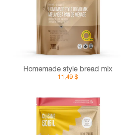
DETAILS
ADD TO CART
/
Homemade style bread mix
11,49
$