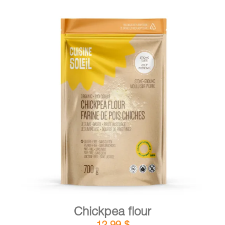
DETAILS
ADD TO CART
/
Chickpea flour
12,99
$