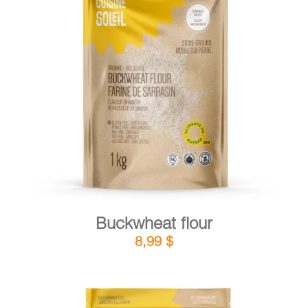
DETAILS
ADD TO CART
/
Buckwheat flour
8,99
$