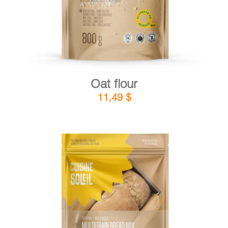
Oat flour
11,49
$
DETAILS
ADD TO CART
/