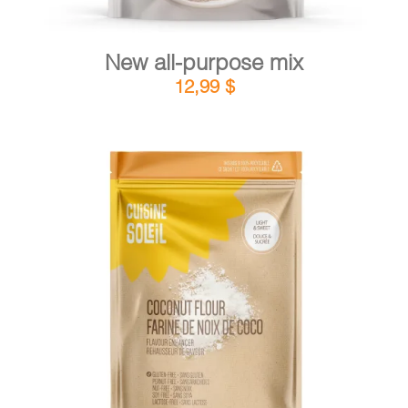
New all-purpose mix
12,99
$
DETAILS
ADD TO CART
/