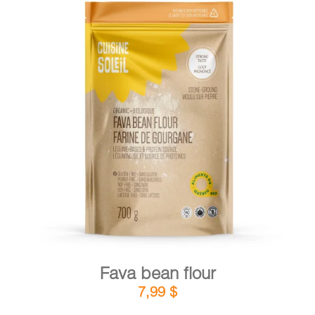
DETAILS
ADD TO CART
/
Fava bean flour
7,99
$