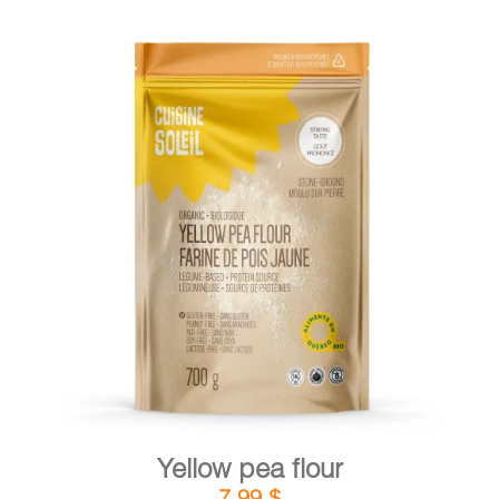
DETAILS
ADD TO CART
/
Yellow pea flour
7,99
$