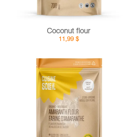
Coconut flour
11,99
$
DETAILS
ADD TO CART
/