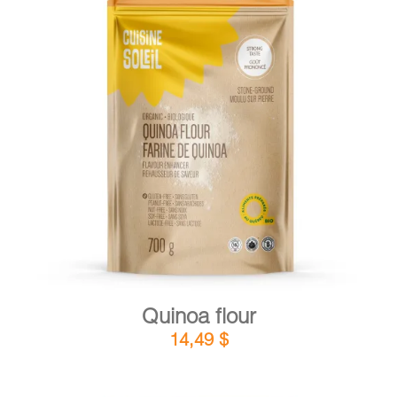
CART
FR
DETAILS
ADD TO CART
/
Quinoa flour
14,49
$