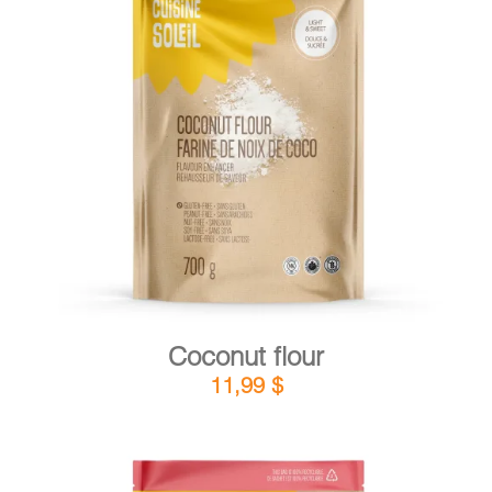
DETAILS
ADD TO CART
/
Coconut flour
11,99
$