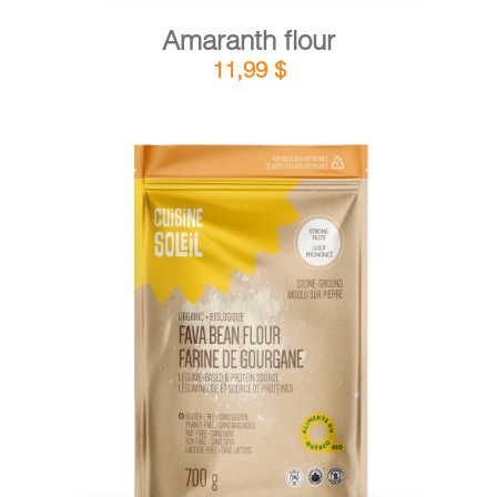
Amaranth flour
11,99
$
DETAILS
ADD TO CART
/