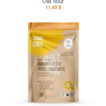
Oat flour
11,49
$
DETAILS
ADD TO CART
/