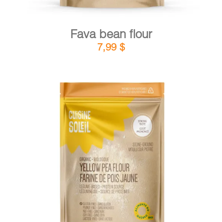
Fava bean flour
7,99
$
DETAILS
ADD TO CART
/