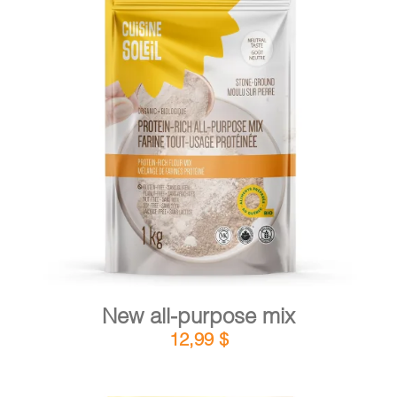
CART
FR
DETAILS
ADD TO CART
/
New all-purpose mix
12,99
$