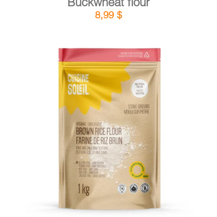
Buckwheat flour
8,99
$
DETAILS
ADD TO CART
/