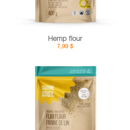
Hemp flour
7,99
$
DETAILS
ADD TO CART
/