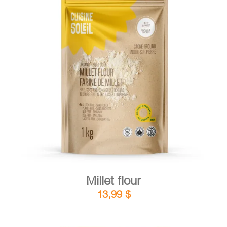
DETAILS
ADD TO CART
/
Millet flour
13,99
$