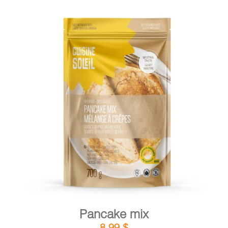
DETAILS
ADD TO CART
/
Pancake mix
8,99
$