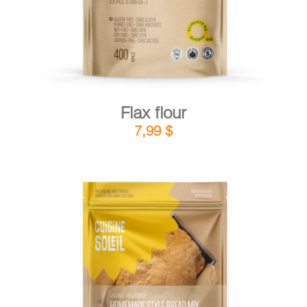
Flax flour
7,99
$
DETAILS
ADD TO CART
/