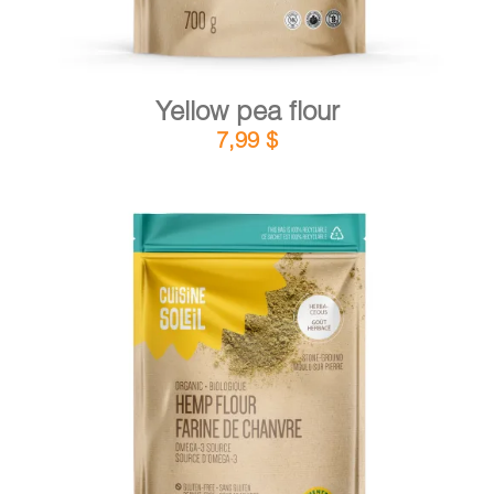
Yellow pea flour
7,99
$
DETAILS
ADD TO CART
/