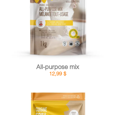
DETAILS
ADD TO CART
/
All-purpose mix
12,99
$