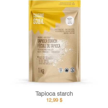
DETAILS
ADD TO CART
/
Tapioca starch
12,99
$