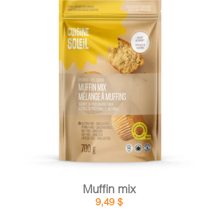
DETAILS
ADD TO CART
/
Muffin mix
9,49
$