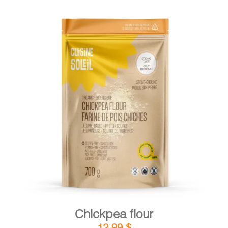
DETAILS
ADD TO CART
/
Chickpea flour
12,99
$