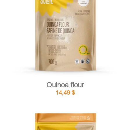
DETAILS
ADD TO CART
/
Quinoa flour
14,49
$