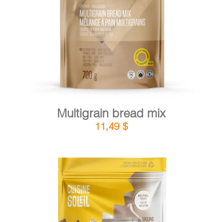
DETAILS
ADD TO CART
/
Multigrain bread mix
11,49
$