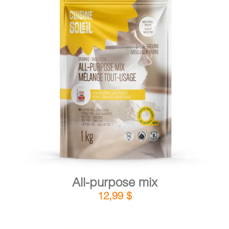
DETAILS
ADD TO CART
/
All-purpose mix
12,99
$