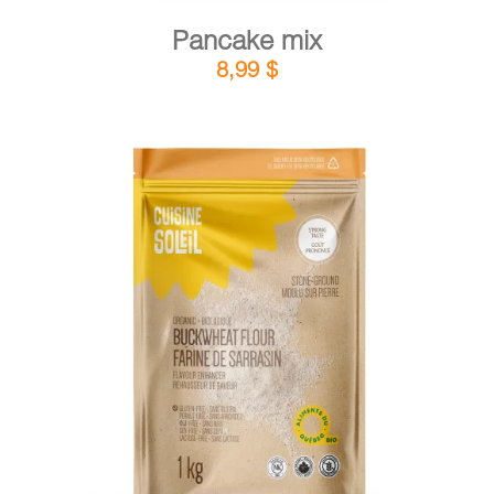
Pancake mix
8,99
$
DETAILS
ADD TO CART
/