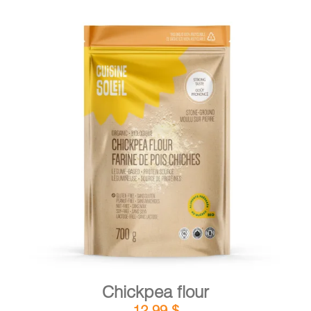
DETAILS
ADD TO CART
/
Chickpea flour
12,99
$