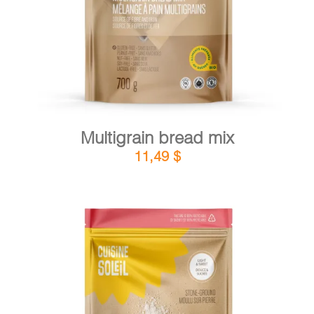
Multigrain bread mix
11,49
$