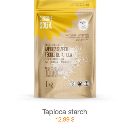
DETAILS
ADD TO CART
/
Tapioca starch
12,99
$