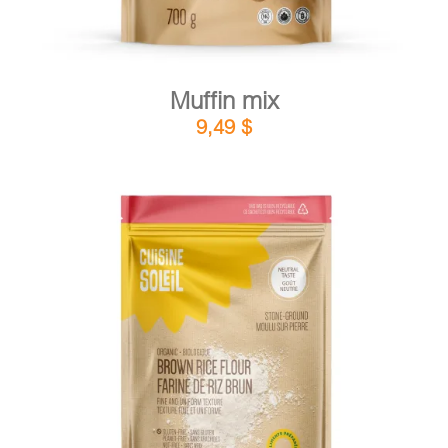
Muffin mix
9,49
$
DETAILS
ADD TO CART
/