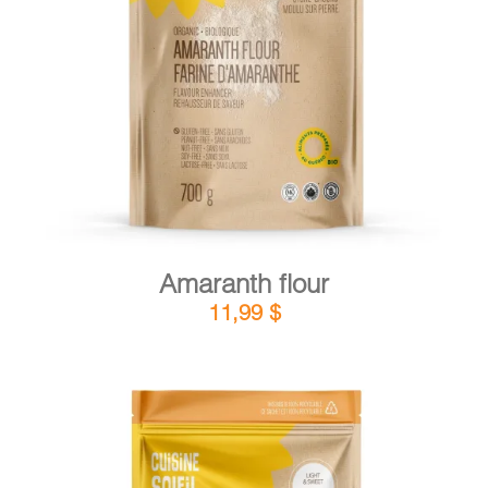
DETAILS
ADD TO CART
/
Amaranth flour
11,99
$