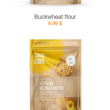
Buckwheat flour
8,99
$
DETAILS
ADD TO CART
/