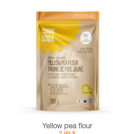
DETAILS
ADD TO CART
/
Yellow pea flour
7,99
$