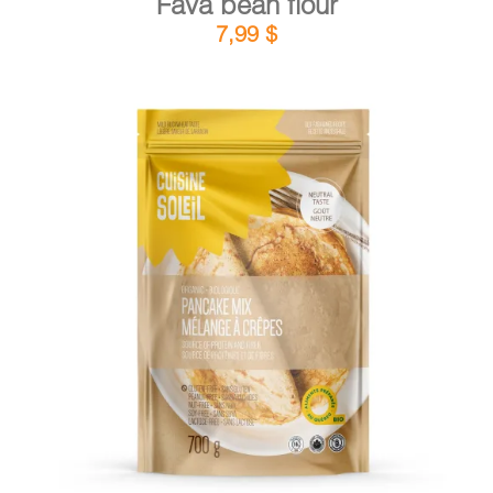
Fava bean flour
7,99
$
DETAILS
ADD TO CART
/