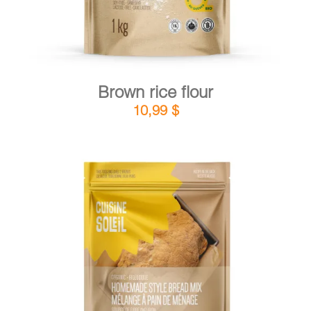
Brown rice flour
10,99
$
DETAILS
ADD TO CART
/