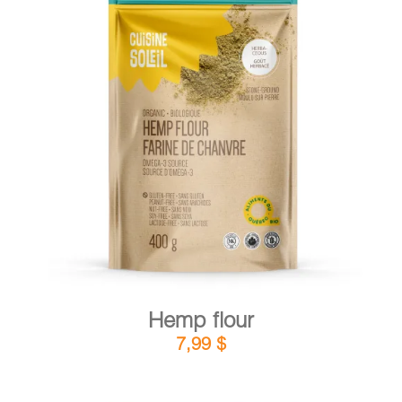
CART
FR
DETAILS
ADD TO CART
/
Hemp flour
7,99
$