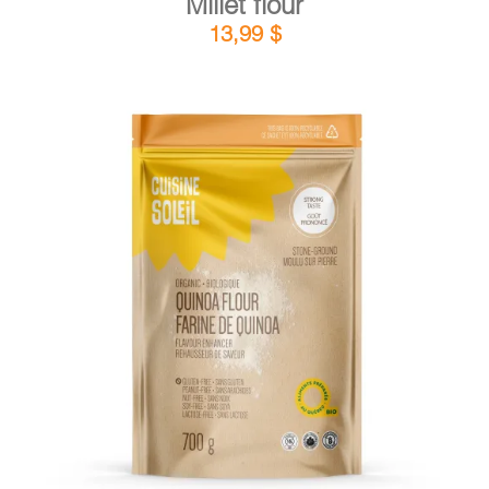
Millet flour
13,99
$
DETAILS
ADD TO CART
/