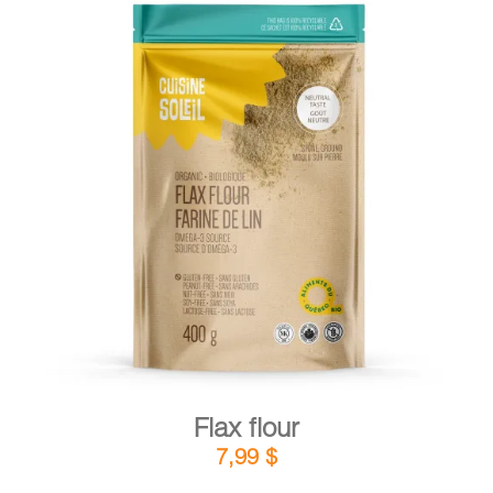
DETAILS
ADD TO CART
/
Flax flour
7,99
$