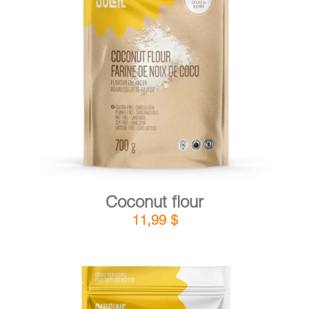
DETAILS
ADD TO CART
/
Coconut flour
11,99
$