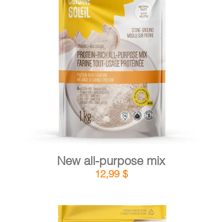
DETAILS
ADD TO CART
/
New all-purpose mix
12,99
$