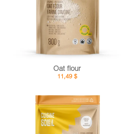
DETAILS
ADD TO CART
/
Oat flour
11,49
$