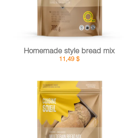
Homemade style bread mix
11,49
$
DETAILS
ADD TO CART
/