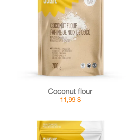
DETAILS
ADD TO CART
/
Coconut flour
11,99
$