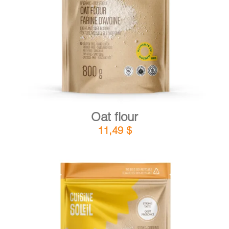
DETAILS
ADD TO CART
/
Oat flour
11,49
$