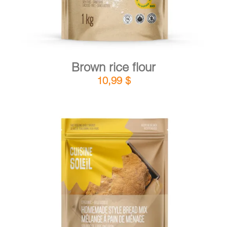
Brown rice flour
10,99
$
DETAILS
ADD TO CART
/