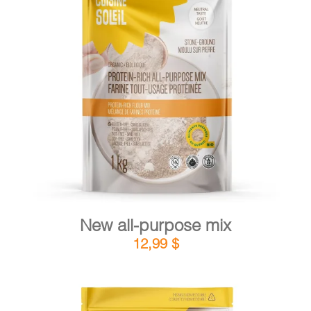
DETAILS
ADD TO CART
/
New all-purpose mix
12,99
$