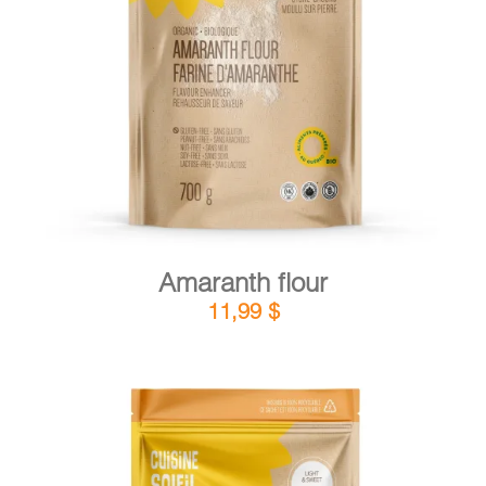
DETAILS
ADD TO CART
/
Amaranth flour
11,99
$