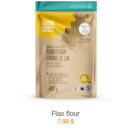
DETAILS
ADD TO CART
/
Flax flour
7,99
$