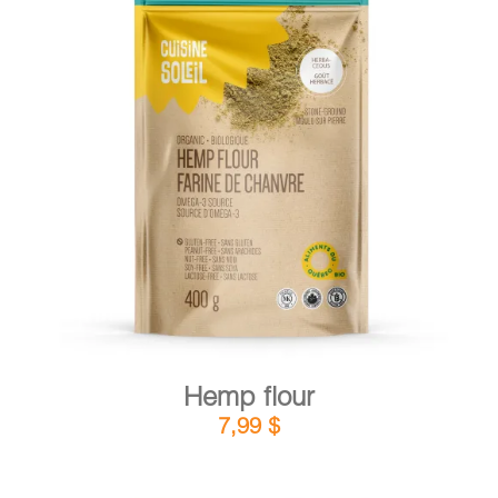
CART
FR
DETAILS
ADD TO CART
/
Hemp flour
7,99
$