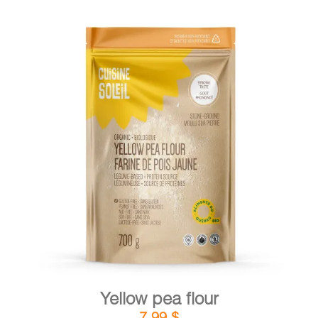
DETAILS
ADD TO CART
/
Yellow pea flour
7,99
$