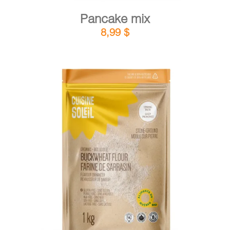
Pancake mix
8,99
$
DETAILS
ADD TO CART
/