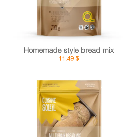
Homemade style bread mix
11,49
$
DETAILS
ADD TO CART
/