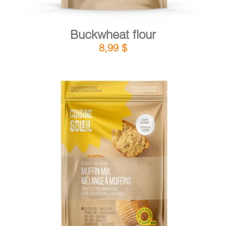
Buckwheat flour
8,99
$
DETAILS
ADD TO CART
/