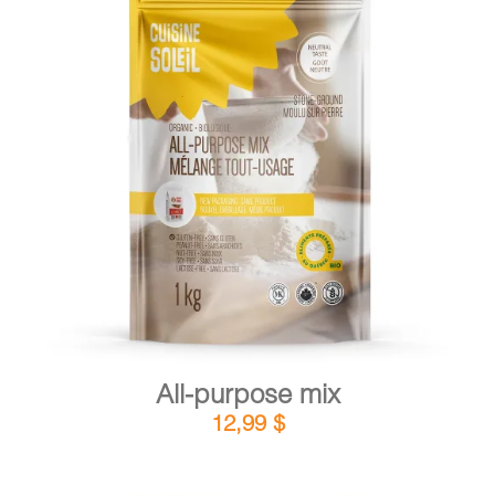
DETAILS
ADD TO CART
/
All-purpose mix
12,99
$