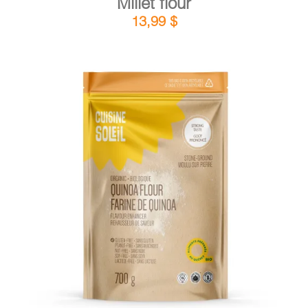
Millet flour
13,99
$
DETAILS
ADD TO CART
/