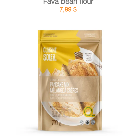
Fava bean flour
7,99
$
DETAILS
ADD TO CART
/