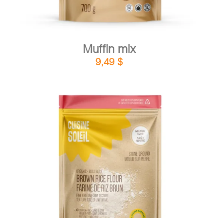
Muffin mix
9,49
$
DETAILS
ADD TO CART
/