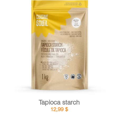
DETAILS
ADD TO CART
/
Tapioca starch
12,99
$