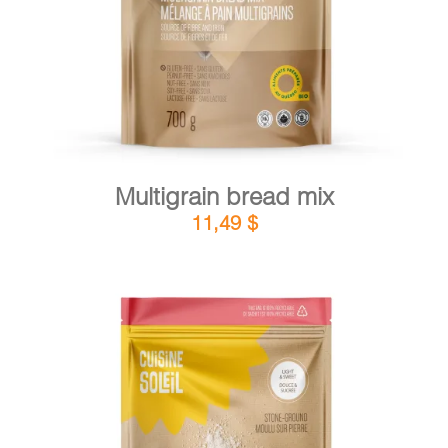
Multigrain bread mix
11,49
$