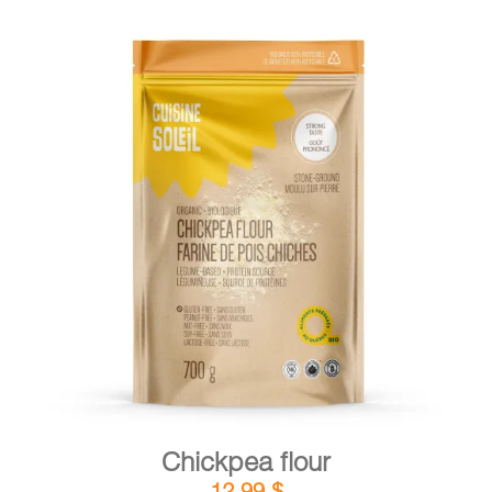
DETAILS
ADD TO CART
/
Chickpea flour
12,99
$