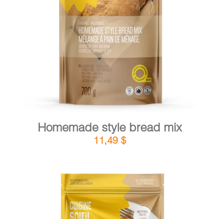
DETAILS
ADD TO CART
/
Homemade style bread mix
11,49
$