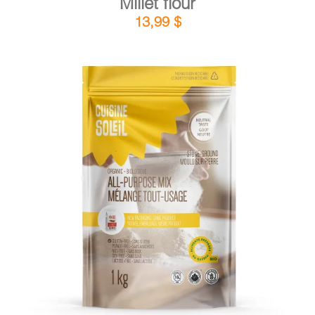
Millet flour
13,99
$
DETAILS
ADD TO CART
/