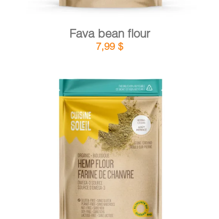
Fava bean flour
7,99
$
DETAILS
ADD TO CART
/