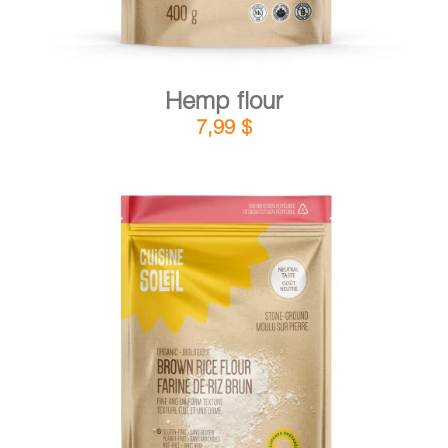
Hemp flour
7,99
$
DETAILS
ADD TO CART
/