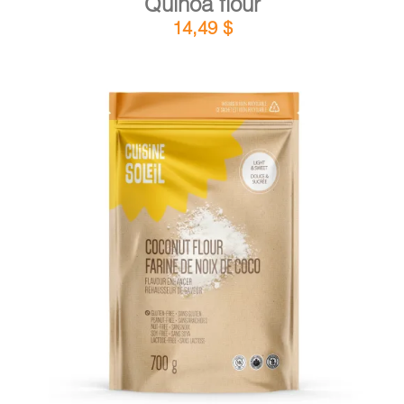
Quinoa flour
14,49
$
DETAILS
ADD TO CART
/