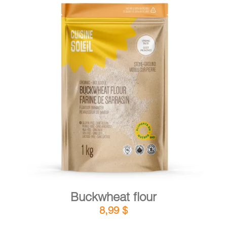
DETAILS
ADD TO CART
/
Buckwheat flour
8,99
$