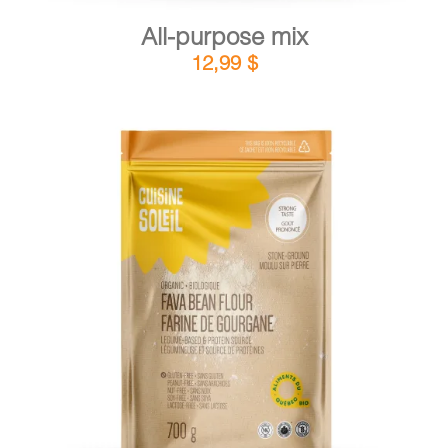
All-purpose mix
12,99
$
DETAILS
ADD TO CART
/