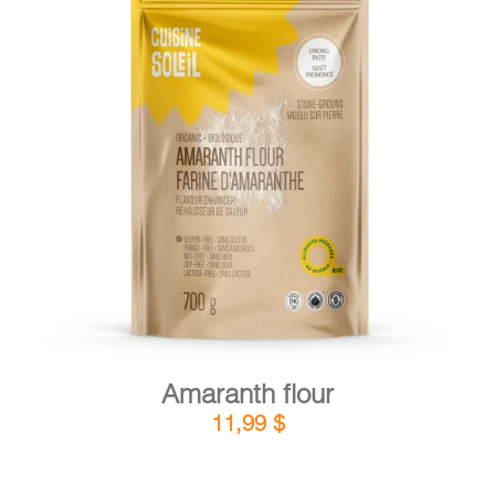
DETAILS
ADD TO CART
/
Amaranth flour
11,99
$