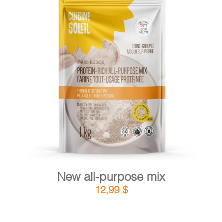
CART
FR
DETAILS
ADD TO CART
/
New all-purpose mix
12,99
$