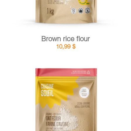
Brown rice flour
10,99
$
DETAILS
ADD TO CART
/