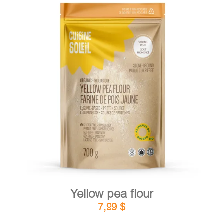
DETAILS
ADD TO CART
/
Yellow pea flour
7,99
$