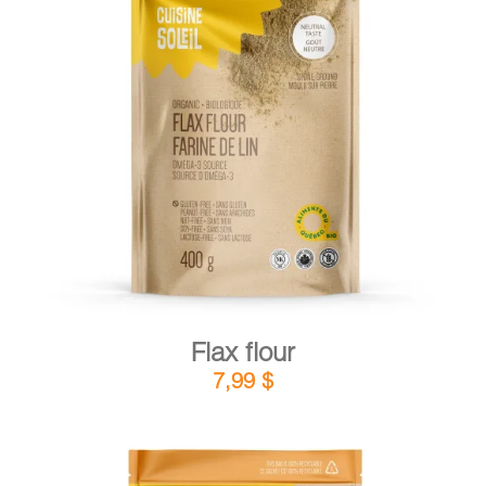
DETAILS
ADD TO CART
/
Flax flour
7,99
$