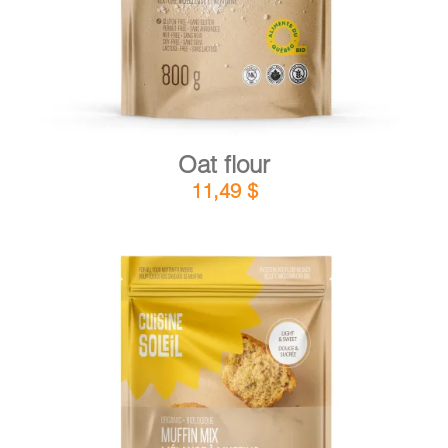
Oat flour
11,49
$
DETAILS
ADD TO CART
/