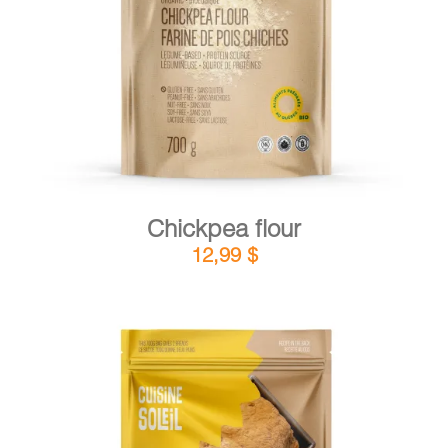
DETAILS
ADD TO CART
/
Chickpea flour
12,99
$