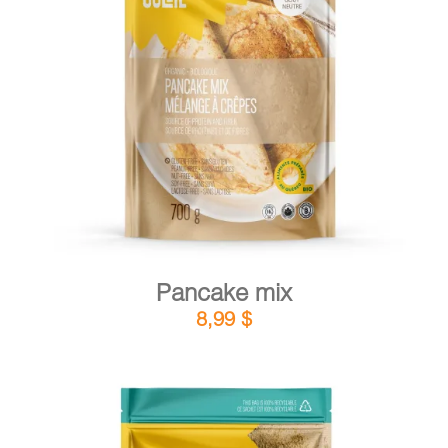
DETAILS
ADD TO CART
/
Pancake mix
8,99
$