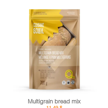
DETAILS
ADD TO CART
/
Multigrain bread mix
11,49
$