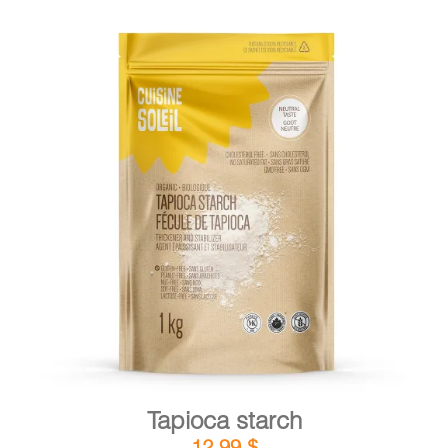
DETAILS
ADD TO CART
/
Tapioca starch
12,99
$